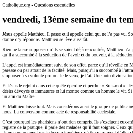
Catholique.org - Questions essentielles
vendredi, 13ème semaine du tem
Jésus appelle Matthieu. Il passe et il appelle celui qui ne l’a pas vu. So
donne d’y répondre. Matthieu se lève aussitôt.
Rien ne laisse supposer qu’ils se soient déjà rencontrés, Matthieu n’a pas
qu’il a succombé à la séduction de l’avoir et du pouvoir, à la séduction d
L’appel est immédiatement suivi de son effet, parce qu’il réveille en Ma
paresse ou par attrait de la facilité. Mais, puisqu’il a succombé à l’attra
s’opposer à sa volonté propre. Je le veux, je l’ai. Une auto divinisati
Et Jésus le rejoint dans cette quête éperdue et perdu : « Suis-moi ». Jésu
désirs dévoyés et immatures et lui montre comme un homme le vit. Si j
un ami du Maître.
Et Matthieu laisse tout. Mais considérons aussi le groupe de publicains
nous. La conversion comme acte de responsabilité ecclésiale.
C’est pourquoi les pharisiens n’ont rien compris. Ils s’excluent eux-m
registre de la pratique, il parle des malades qu’il faut soigner. Ceux qu
ils ne comprennent pas le besoin impérieux où ils se trouvent d’aller ch