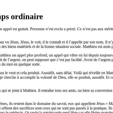
ps ordinaire
n appel est gratuit. Personne n’est exclu a priori. Ce n’est pas aux mérite
 vu Jésus. Jésus, le voit, il le connaît et il l’appelle par son nom. Il n’y
es biens matériels et de la bonne situation sociale. Matthieu est assis par
tthieu un appel plus profond, un appel qui vibre en lui depuis toujours et 
it de l’argent, on peut supposer que c’est par facilité. Avoir de l’argent p
on du moi en quelque sorte.
s le veut et cela produit. Aussitôt, sans délai. Voilà qui réveille en Matt
e cherche à accomplir la volonté de Dieu, elle se produit, aussitôt. Et 
 qui se joint à Mathieu. Il entraîne tous ses amis, ou bien sa conversion
êmes, ils restent dans le domaine du savoir, eux qui appellent Jésus « M
i offrent des sacrifices sont ceux qui ne sont pas passés à la pratique. Il
ez le médecin. Or seule la miséricorde rend libre car elle libère gratuit