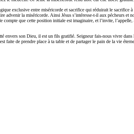
ue exclusive entre miséricorde et sacrifice qui réduirait le sacrifice à un
ire advenir la miséricorde. Ainsi Jésus s’intéresse-t-il aux pécheurs et no
compte que cette position initiale est imaginaire, et l’invite, l’appelle,
é envers son Dieu, il est un fils gratifié. Seigneur fais-nous vivre dan
t faite de prendre place à ta table et de partager le pain de la vie éterne