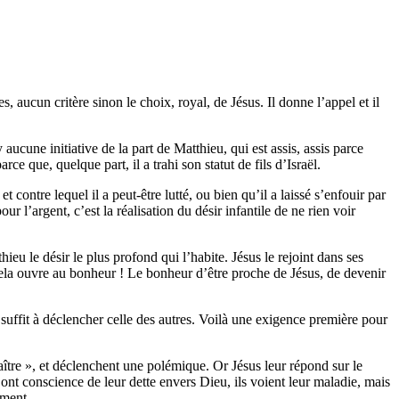
s, aucun critère sinon le choix, royal, de Jésus. Il donne l’appel et il
 aucune initiative de la part de Matthieu, qui est assis, assis parce
ce que, quelque part, il a trahi son statut de fils d’Israël.
contre lequel il a peut-être lutté, ou bien qu’il a laissé s’enfouir par
our l’argent, c’est la réalisation du désir infantile de ne rien voir
hieu le désir le plus profond qui l’habite. Jésus le rejoint dans ses
cela ouvre au bonheur ! Le bonheur d’être proche de Jésus, de devenir
 suffit à déclencher celle des autres. Voilà une exigence première pour
aître », et déclenchent une polémique. Or Jésus leur répond sur le
s ont conscience de leur dette envers Dieu, ils voient leur maladie, mais
ement.