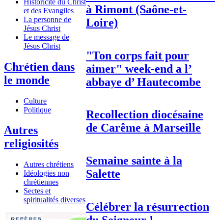
Historicité du Christ
à Rimont (Saône-et-
et des Evangiles
La personne de
Loire)
Jésus Christ
Le message de
Jésus Christ
"Ton corps fait pour
Chrétien dans
aimer" week-end a l’
le monde
abbaye d’ Hautecombe
Culture
Politique
Recollection diocésaine
de Carême à Marseille
Autres
religiosités
Semaine sainte à la
Autres chrétiens
Salette
Idéologies non
chrétiennes
Sectes et
spiritualités diverses
Célébrer la résurrection