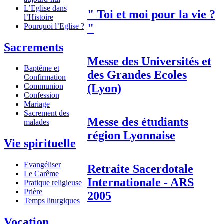
L’Eglise dans
" Toi et moi pour la vie ?
l’Histoire
"
Pourquoi l’Eglise ?
Sacrements
Messe des Universités et
Baptême et
des Grandes Ecoles
Confirmation
(Lyon)
Communion
Confession
Mariage
Sacrement des
Messe des étudiants
malades
région Lyonnaise
Vie spirituelle
Evangéliser
Retraite Sacerdotale
Le Carême
Internationale - ARS
Pratique religieuse
Prière
2005
Temps liturgiques
Vocation