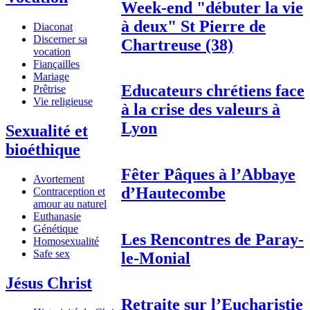
Week-end "débuter la vie
à deux" St Pierre de
Diaconat
Discerner sa
Chartreuse (38)
vocation
Fiançailles
Mariage
Educateurs chrétiens face
Prêtrise
Vie religieuse
à la crise des valeurs à
Lyon
Sexualité et
bioéthique
Fêter Pâques à l’Abbaye
Avortement
d’Hautecombe
Contraception et
amour au naturel
Euthanasie
Génétique
Les Rencontres de Paray-
Homosexualité
Safe sex
le-Monial
Jésus Christ
Retraite sur l’Eucharistie