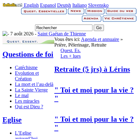
English
Espanol
Deutsh
Italiano
Slovensko
7 août 2026 -
Saint Gaétan de Thienne
Vous êtes ici:
Agenda et annuaire
»
Prière, Pèlerinage, Retraite
Quest. Es.
Questions de foi
Les + lues
Catéchisme
Retraite (5 jrs) à Lérins
Evolution et
Création
La mort et l’au-delà
" Toi et moi pour la vie ?
La Sainte Vierge
Le mal
"
Les miracles
Qui est Dieu ?
" Toi et moi pour la vie ?
Eglise
"
L’Eglise
aujourd’hui