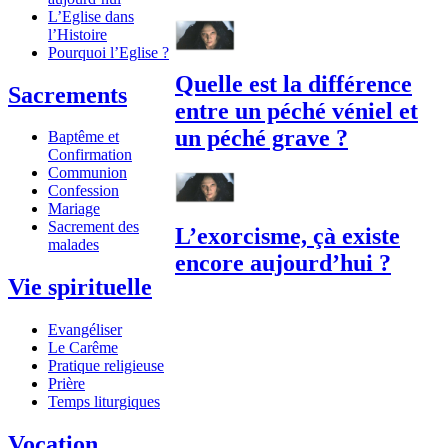
L’Eglise dans
l’Histoire
Pourquoi l’Eglise ?
Quelle est la différence
Sacrements
entre un péché véniel et
un péché grave ?
Baptême et
Confirmation
Communion
Confession
Mariage
Sacrement des
L’exorcisme, çà existe
malades
encore aujourd’hui ?
Vie spirituelle
Evangéliser
Le Carême
Pratique religieuse
Prière
Temps liturgiques
Vocation