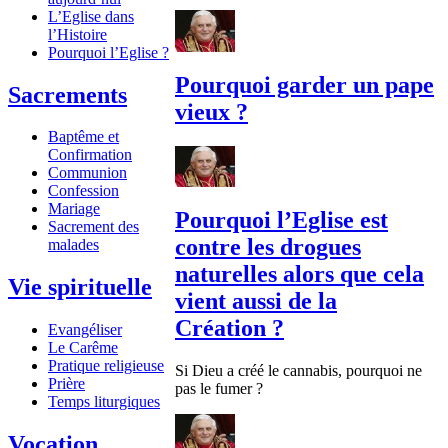
L’Eglise dans
l’Histoire
Pourquoi l’Eglise ?
Pourquoi garder un pape
Sacrements
vieux ?
Baptême et
Confirmation
Communion
Confession
Mariage
Pourquoi l’Eglise est
Sacrement des
contre les drogues
malades
naturelles alors que cela
Vie spirituelle
vient aussi de la
Création ?
Evangéliser
Le Carême
Pratique religieuse
Si Dieu a créé le cannabis, pourquoi ne
Prière
pas le fumer ?
Temps liturgiques
Vocation