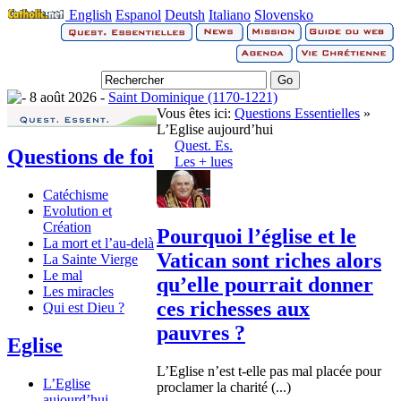
English
Espanol
Deutsh
Italiano
Slovensko
8 août 2026 -
Saint Dominique (1170-1221)
Vous êtes ici:
Questions Essentielles
»
L’Eglise aujourd’hui
Quest. Es.
Questions de foi
Les + lues
Catéchisme
Evolution et
Création
Pourquoi l’église et le
La mort et l’au-delà
Vatican sont riches alors
La Sainte Vierge
Le mal
qu’elle pourrait donner
Les miracles
ces richesses aux
Qui est Dieu ?
pauvres ?
Eglise
L’Eglise n’est t-elle pas mal placée pour
L’Eglise
proclamer la charité (...)
aujourd’hui