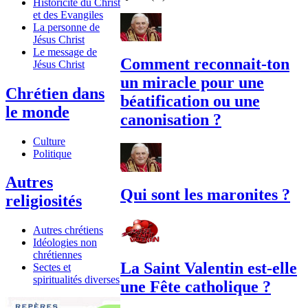
Historicité du Christ
et des Evangiles
La personne de
Jésus Christ
Le message de
Comment reconnait-ton
Jésus Christ
un miracle pour une
Chrétien dans
béatification ou une
le monde
canonisation ?
Culture
Politique
Autres
Qui sont les maronites ?
religiosités
Autres chrétiens
Idéologies non
chrétiennes
La Saint Valentin est-elle
Sectes et
spiritualités diverses
une Fête catholique ?