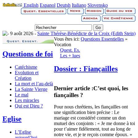
English
Espanol
Deutsh
Italiano
Slovensko
9 août 2026 -
Sainte Thérèse-Bénédicte de la Croix (Edith Stein)
Vous êtes ici:
Questions Essentielles
»
Vocation
Quest. Es.
Questions de foi
Les + lues
Catéchisme
Dossier : Fiançailles
Evolution et
Création
La mort et l’au-delà
Dernier article :
C’est quoi, les
La Sainte Vierge
fiançailles ?
Le mal
Les miracles
Qui est Dieu ?
Pour nous chrétiens, les fiançailles ont
une signification bien précise : Le
Eglise
mariage est considéré comme un don
mutuel des conjoints : « Je me donne à toi
pour t’aimer fidèlement, tout au long de
L’Eglise
notre vie, et je te reçois comme époux. »
aujourd’hui