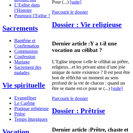
Pour (...)
[suite]
L’Eglise dans
l’Histoire
Parcourir le dossier
Pourquoi l’Eglise ?
Dossier : Vie religieuse
Sacrements
Baptême et
Dernier article :
Y a t-il une
Confirmation
vocation au célibat ?
Communion
Confession
L’Eglise impose t-elle le célibat au prêtre,
Mariage
religieux...et les privant ainsi d’une joie
Sacrement des
unique de notre existence ? Il est peut être
malades
bon de réfléchir un moment au sens
profond de la vie de chacun : quand un
Vie spirituelle
être se marie est-ce pour se (...)
[suite]
Evangéliser
Parcourir le dossier
Le Carême
Pratique religieuse
Dossier : Prêtrise
Prière
Temps liturgiques
Dernier article :
Prêtre, chaste et
Vocation