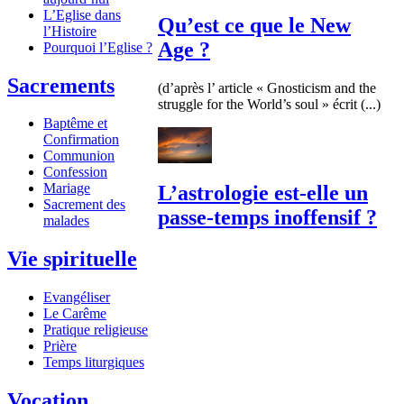
L’Eglise dans
Qu’est ce que le New
l’Histoire
Age ?
Pourquoi l’Eglise ?
Sacrements
(d’après l’ article « Gnosticism and the
struggle for the World’s soul » écrit (...)
Baptême et
Confirmation
Communion
Confession
Mariage
L’astrologie est-elle un
Sacrement des
passe-temps inoffensif ?
malades
Vie spirituelle
Evangéliser
Le Carême
Pratique religieuse
Prière
Temps liturgiques
Vocation