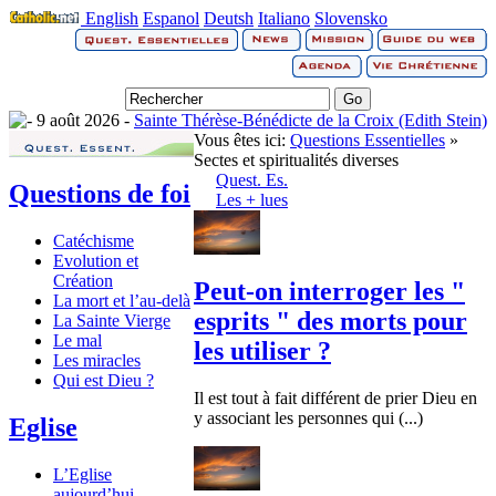
English
Espanol
Deutsh
Italiano
Slovensko
9 août 2026 -
Sainte Thérèse-Bénédicte de la Croix (Edith Stein)
Vous êtes ici:
Questions Essentielles
»
Sectes et spiritualités diverses
Quest. Es.
Questions de foi
Les + lues
Catéchisme
Evolution et
Création
Peut-on interroger les "
La mort et l’au-delà
esprits " des morts pour
La Sainte Vierge
Le mal
les utiliser ?
Les miracles
Qui est Dieu ?
Il est tout à fait différent de prier Dieu en
y associant les personnes qui (...)
Eglise
L’Eglise
aujourd’hui