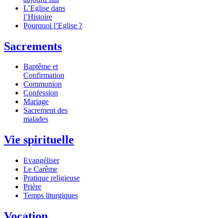
L’Eglise dans
l’Histoire
Pourquoi l’Eglise ?
Sacrements
Baptême et
Confirmation
Communion
Confession
Mariage
Sacrement des
malades
Vie spirituelle
Evangéliser
Le Carême
Pratique religieuse
Prière
Temps liturgiques
Vocation