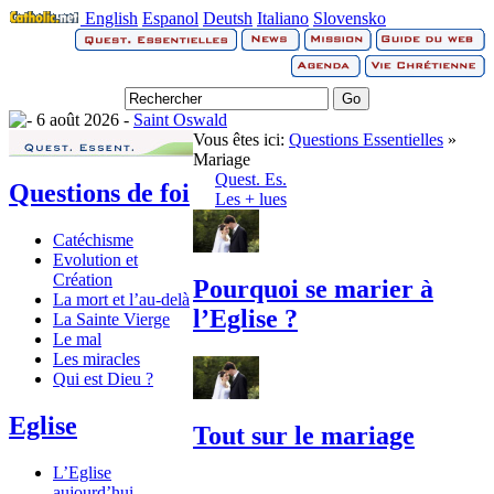
English
Espanol
Deutsh
Italiano
Slovensko
6 août 2026 -
Saint Oswald
Vous êtes ici:
Questions Essentielles
»
Mariage
Quest. Es.
Questions de foi
Les + lues
Catéchisme
Evolution et
Création
Pourquoi se marier à
La mort et l’au-delà
l’Eglise ?
La Sainte Vierge
Le mal
Les miracles
Qui est Dieu ?
Eglise
Tout sur le mariage
L’Eglise
aujourd’hui