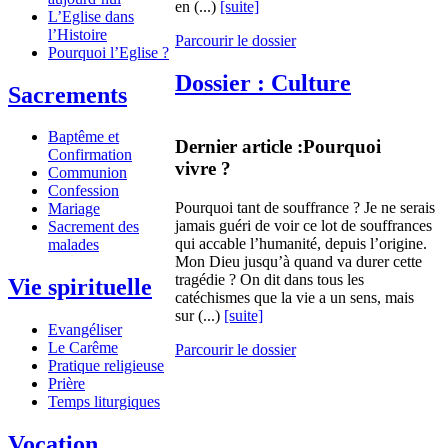
en (...)
[suite]
L’Eglise dans
l’Histoire
Parcourir le dossier
Pourquoi l’Eglise ?
Dossier : Culture
Sacrements
Baptême et
Dernier article :
Pourquoi
Confirmation
vivre ?
Communion
Confession
Pourquoi tant de souffrance ? Je ne serais
Mariage
jamais guéri de voir ce lot de souffrances
Sacrement des
qui accable l’humanité, depuis l’origine.
malades
Mon Dieu jusqu’à quand va durer cette
tragédie ? On dit dans tous les
Vie spirituelle
catéchismes que la vie a un sens, mais
sur (...)
[suite]
Evangéliser
Le Carême
Parcourir le dossier
Pratique religieuse
Prière
Temps liturgiques
Vocation