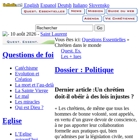
English
Espanol
Deutsh
Italiano
Slovensko
10 août 2026 -
Saint Laurent
Vous êtes ici:
Questions Essentielles
»
Chrétien dans le monde
Quest. Es.
Questions de foi
Les + lues
Catéchisme
Dossier : Politique
Evolution et
Création
La mort et l’au-delà
Dernier article :
Un chrétien
La Sainte Vierge
doit-il obéir à des lois injustes ?
Le mal
Les miracles
Qui est Dieu ?
« Les chrétiens, de même que tous les
hommes de bonne volonté, sont appelés,
Eglise
en vertu d’un grave devoir de conscience,
à ne pas apporter leur collaboration
formelle aux pratiques qui, bien
L’Eglise
qu’admises par la législation civile, sont
aujourd’hui