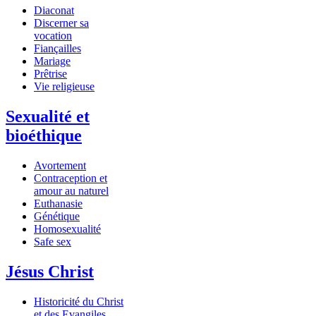
Diaconat
Discerner sa
vocation
Fiançailles
Mariage
Prêtrise
Vie religieuse
Sexualité et
bioéthique
Avortement
Contraception et
amour au naturel
Euthanasie
Génétique
Homosexualité
Safe sex
Jésus Christ
Historicité du Christ
et des Evangiles