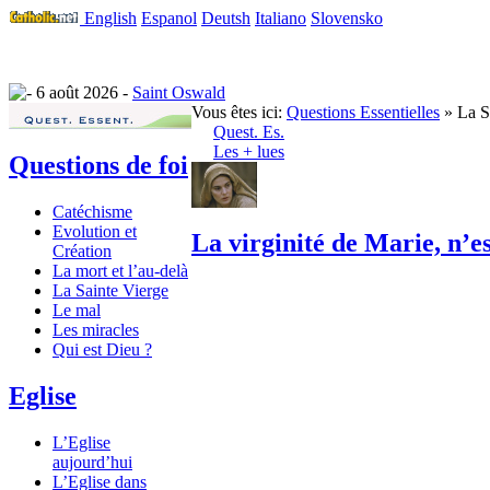
English
Espanol
Deutsh
Italiano
Slovensko
6 août 2026 -
Saint Oswald
Vous êtes ici:
Questions Essentielles
» La S
Quest. Es.
Les + lues
Questions de foi
Catéchisme
Evolution et
La virginité de Marie, n’es
Création
La mort et l’au-delà
La Sainte Vierge
Le mal
Les miracles
Qui est Dieu ?
Eglise
L’Eglise
aujourd’hui
L’Eglise dans