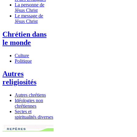
La personne de
Jésus Christ
Le message de
Jésus Christ
Chrétien dans
le monde
Culture
Politique
Autres
religiosités
Autres chrétiens
Idéologies non
chrétiennes
Sectes et
spiritualités diverses