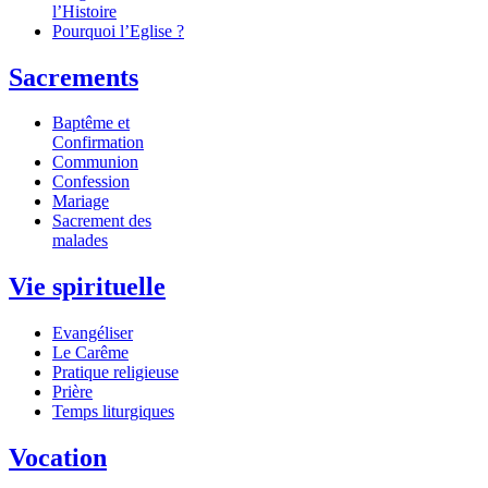
l’Histoire
Pourquoi l’Eglise ?
Sacrements
Baptême et
Confirmation
Communion
Confession
Mariage
Sacrement des
malades
Vie spirituelle
Evangéliser
Le Carême
Pratique religieuse
Prière
Temps liturgiques
Vocation