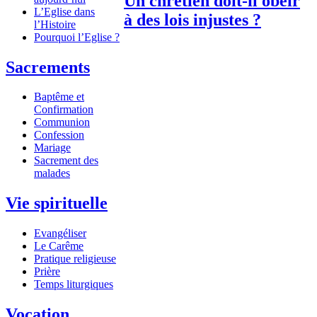
Un chrétien doit-il obéir
L’Eglise dans
à des lois injustes ?
l’Histoire
Pourquoi l’Eglise ?
Sacrements
Baptême et
Confirmation
Communion
Confession
Mariage
Sacrement des
malades
Vie spirituelle
Evangéliser
Le Carême
Pratique religieuse
Prière
Temps liturgiques
Vocation