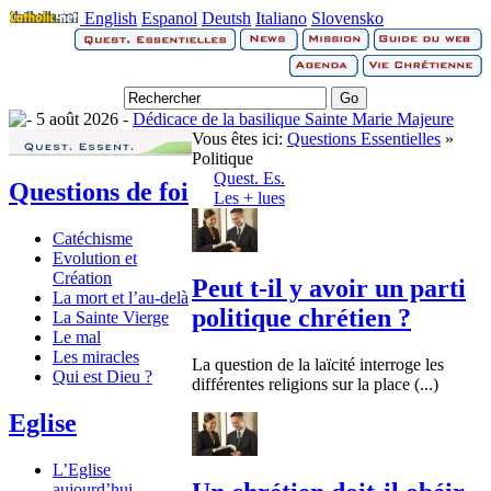
English
Espanol
Deutsh
Italiano
Slovensko
5 août 2026 -
Dédicace de la basilique Sainte Marie Majeure
Vous êtes ici:
Questions Essentielles
»
Politique
Quest. Es.
Questions de foi
Les + lues
Catéchisme
Evolution et
Création
Peut t-il y avoir un parti
La mort et l’au-delà
politique chrétien ?
La Sainte Vierge
Le mal
Les miracles
La question de la laïcité interroge les
Qui est Dieu ?
différentes religions sur la place (...)
Eglise
L’Eglise
aujourd’hui