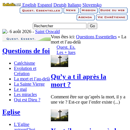
English
Espanol
Deutsh
Italiano
Slovensko
6 août 2026 -
Saint Oswald
Vous êtes ici:
Questions Essentielles
» La
mort et l’au-delà
Quest. Es.
Questions de foi
Les + lues
Catéchisme
Evolution et
Création
Qu’y a t il après la
La mort et l’au-delà
mort ?
La Sainte Vierge
Le mal
Les miracles
Comment être sur qu’après la mort, il y a
Qui est Dieu ?
une vie ? Est-ce que l’enfer existe (...)
Eglise
L’Eglise
aujourd’hui