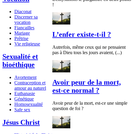
!
Diaconat
Discerner sa
vocation
Fiançailles
Mariage
L’enfer existe-t-il ?
Prêtrise
Vie religieuse
Autrefois, même ceux qui ne pensaient
pas à Dieu tous les jours avaient, (...)
Sexualité et
bioéthique
Avortement
Avoir peur de la mort,
Contraception et
amour au naturel
est-ce normal ?
Euthanasie
Génétique
Avoir peur de la mort, est-ce une simple
Homosexualité
question de foi ?
Safe sex
Jésus Christ