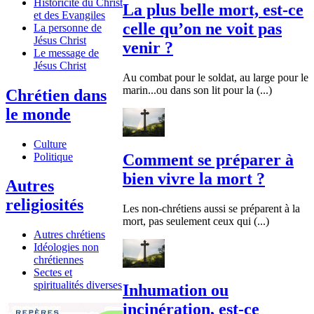
Historicité du Christ
La plus belle mort, est-ce
et des Evangiles
celle qu’on ne voit pas
La personne de
Jésus Christ
venir ?
Le message de
Jésus Christ
Au combat pour le soldat, au large pour le
marin...ou dans son lit pour la (...)
Chrétien dans
le monde
Culture
Politique
Comment se préparer à
bien vivre la mort ?
Autres
religiosités
Les non-chrétiens aussi se préparent à la
mort, pas seulement ceux qui (...)
Autres chrétiens
Idéologies non
chrétiennes
Sectes et
spiritualités diverses
Inhumation ou
incinération, est-ce