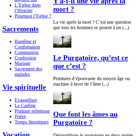
Y a-t-il une vie après la
L’Eglise dans
mort ?
l’Histoire
Pourquoi l’Eglise ?
La vie après la mort ? C’est une question
Sacrements
que tous les hommes se posent à un (...)
Baptême et
Confirmation
Communion
Le Purgatoire, qu’est ce
Confession
Mariage
que c’est ?
Sacrement des
malades
Peintures d’épouvante du moyen âge ou
machine à laver de l’âme (...)
Vie spirituelle
Evangéliser
Le Carême
Pratique religieuse
Que font les âmes au
Prière
Purgatoire ?
Temps liturgiques
Vocation
Démystifions le purgatoire en deux points