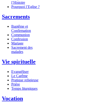
l’Histoire
Pourquoi l’Eglise ?
Sacrements
Baptême et
Confirmation
Communion
Confession
Mariage
Sacrement des
malades
Vie spirituelle
Evangéliser
Le Carême
Pratique religieuse
Prière
Temps liturgiques
Vocation