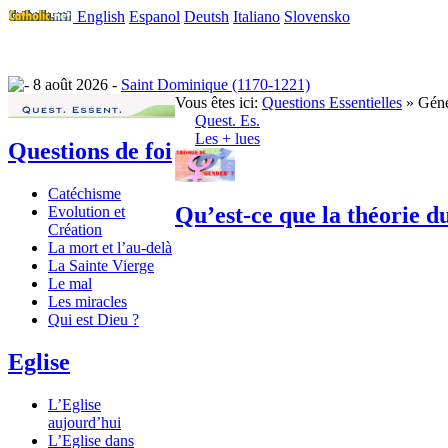
English
Espanol
Deutsh
Italiano
Slovensko
8 août 2026 -
Saint Dominique (1170-1221)
Vous êtes ici:
Questions Essentielles
» Géné
Quest. Es.
Les + lues
Questions de foi
Catéchisme
Qu’est-ce que la théorie d
Evolution et
Création
La mort et l’au-delà
La Sainte Vierge
Le mal
Les miracles
Qui est Dieu ?
Eglise
L’Eglise
aujourd’hui
L’Eglise dans