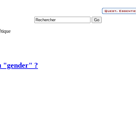
tique
u "gender" ?