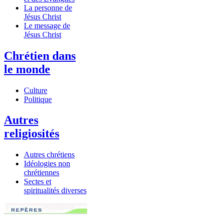
La personne de
Jésus Christ
Le message de
Jésus Christ
Chrétien dans
le monde
Culture
Politique
Autres
religiosités
Autres chrétiens
Idéologies non
chrétiennes
Sectes et
spiritualités diverses