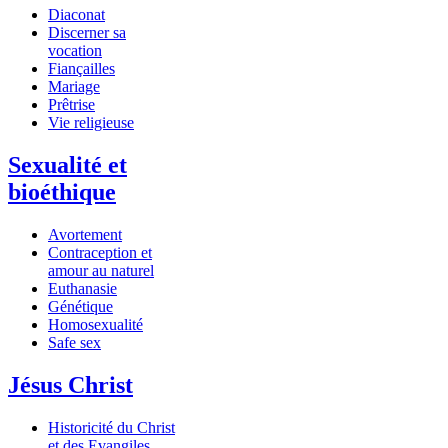
Diaconat
Discerner sa
vocation
Fiançailles
Mariage
Prêtrise
Vie religieuse
Sexualité et
bioéthique
Avortement
Contraception et
amour au naturel
Euthanasie
Génétique
Homosexualité
Safe sex
Jésus Christ
Historicité du Christ
et des Evangiles