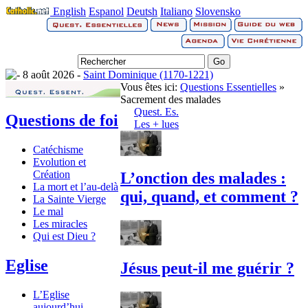
English
Espanol
Deutsh
Italiano
Slovensko
8 août 2026 -
Saint Dominique (1170-1221)
Vous êtes ici:
Questions Essentielles
»
Sacrement des malades
Quest. Es.
Questions de foi
Les + lues
Catéchisme
Evolution et
Création
L’onction des malades :
La mort et l’au-delà
qui, quand, et comment ?
La Sainte Vierge
Le mal
Les miracles
Qui est Dieu ?
Eglise
Jésus peut-il me guérir ?
L’Eglise
aujourd’hui