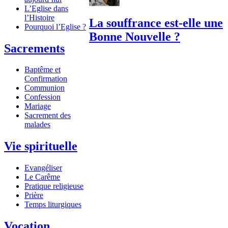
L’Eglise dans
l’Histoire
La souffrance est-elle une
Pourquoi l’Eglise ?
Bonne Nouvelle ?
Sacrements
Baptême et
Confirmation
Communion
Confession
Mariage
Sacrement des
malades
Vie spirituelle
Evangéliser
Le Carême
Pratique religieuse
Prière
Temps liturgiques
Vocation