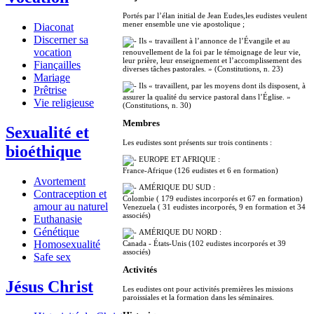
Portés par l’élan initial de Jean Eudes,les eudistes veulent
mener ensemble une vie apostolique ;
Diaconat
Discerner sa
Ils « travaillent à l’annonce de l’Évangile et au
vocation
renouvellement de la foi par le témoignage de leur vie,
leur prière, leur enseignement et l’accomplissement des
Fiançailles
diverses tâches pastorales. » (Constitutions, n. 23)
Mariage
Ils « travaillent, par les moyens dont ils disposent, à
Prêtrise
assurer la qualité du service pastoral dans l’Église. »
Vie religieuse
(Constitutions, n. 30)
Membres
Sexualité et
Les eudistes sont présents sur trois continents :
bioéthique
EUROPE ET AFRIQUE :
France-Afrique (126 eudistes et 6 en formation)
Avortement
AMÉRIQUE DU SUD :
Contraception et
Colombie ( 179 eudistes incorporés et 67 en formation)
amour au naturel
Venezuela ( 31 eudistes incorporés, 9 en formation et 34
associés)
Euthanasie
Génétique
AMÉRIQUE DU NORD :
Homosexualité
Canada - États-Unis (102 eudistes incorporés et 39
associés)
Safe sex
Activités
Jésus Christ
Les eudistes ont pour activités premières les missions
paroissiales et la formation dans les séminaires.