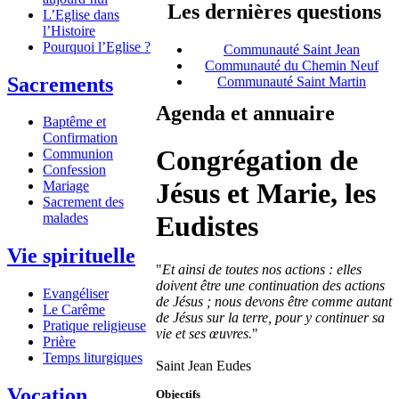
Les dernières questions
L’Eglise dans
l’Histoire
Pourquoi l’Eglise ?
Communauté Saint Jean
Communauté du Chemin Neuf
Sacrements
Communauté Saint Martin
Agenda et annuaire
Baptême et
Confirmation
Congrégation de
Communion
Confession
Jésus et Marie, les
Mariage
Sacrement des
Eudistes
malades
Vie spirituelle
"
Et ainsi de toutes nos actions : elles
doivent être une continuation des actions
Evangéliser
de Jésus ; nous devons être comme autant
Le Carême
de Jésus sur la terre, pour y continuer sa
Pratique religieuse
vie et ses œuvres.
"
Prière
Temps liturgiques
Saint Jean Eudes
Vocation
Objectifs