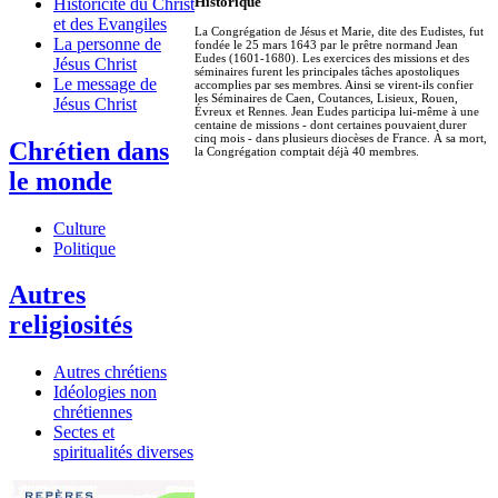
Historique
Historicité du Christ
et des Evangiles
La Congrégation de Jésus et Marie, dite des Eudistes, fut
La personne de
fondée le 25 mars 1643 par le prêtre normand Jean
Eudes (1601-1680). Les exercices des missions et des
Jésus Christ
séminaires furent les principales tâches apostoliques
Le message de
accomplies par ses membres. Ainsi se virent-ils confier
les Séminaires de Caen, Coutances, Lisieux, Rouen,
Jésus Christ
Évreux et Rennes. Jean Eudes participa lui-même à une
centaine de missions - dont certaines pouvaient durer
cinq mois - dans plusieurs diocèses de France. À sa mort,
Chrétien dans
la Congrégation comptait déjà 40 membres.
le monde
Culture
Politique
Autres
religiosités
Autres chrétiens
Idéologies non
chrétiennes
Sectes et
spiritualités diverses