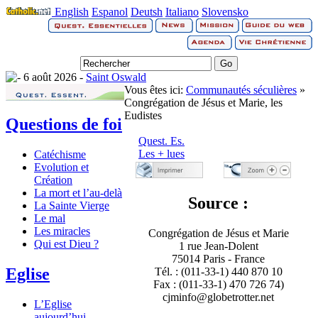
English
Espanol
Deutsh
Italiano
Slovensko
6 août 2026 -
Saint Oswald
Vous êtes ici:
Communautés séculières
»
Congrégation de Jésus et Marie, les
Eudistes
Questions de foi
Quest. Es.
Les + lues
Catéchisme
Evolution et
Création
La mort et l’au-delà
Source :
La Sainte Vierge
Le mal
Les miracles
Congrégation de Jésus et Marie
Qui est Dieu ?
1 rue Jean-Dolent
75014 Paris - France
Eglise
Tél. : (011-33-1) 440 870 10
Fax : (011-33-1) 470 726 74)
cjminfo@globetrotter.net
L’Eglise
aujourd’hui