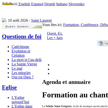
English
Espanol
Deutsh
Italiano
Slovensko
10 août 2026 -
Saint Laurent
Vous êtes ici:
Formation, Conférence, Déba
Quest. Es.
Questions de foi
Les + lues
Catéchisme
Evolution et
Création
La mort et l’au-delà
La Sainte Vierge
Le mal
Les miracles
Qui est Dieu ?
Agenda et annuaire
Eglise
Formation au chant
L’Eglise
aujourd’hui
L’Eglise dans
La
Schola Saint Grégoire
, école de musique sacrée placée