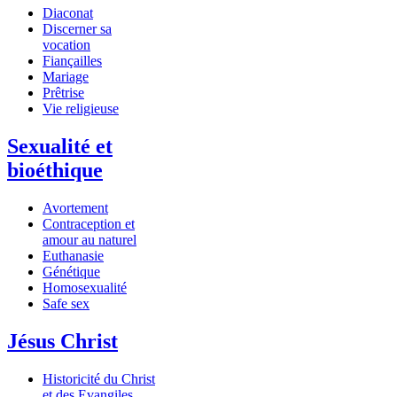
Diaconat
Discerner sa
vocation
Fiançailles
Mariage
Prêtrise
Vie religieuse
Sexualité et
bioéthique
Avortement
Contraception et
amour au naturel
Euthanasie
Génétique
Homosexualité
Safe sex
Jésus Christ
Historicité du Christ
et des Evangiles