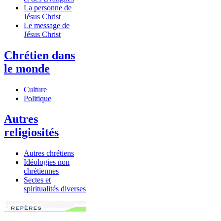
La personne de
Jésus Christ
Le message de
Jésus Christ
Chrétien dans
le monde
Culture
Politique
Autres
religiosités
Autres chrétiens
Idéologies non
chrétiennes
Sectes et
spiritualités diverses