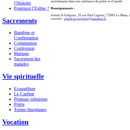
enrichissante dans une ambiance de prière et d’amitié.
l’Histoire
Pourquoi l’Eglise ?
Renseignements :
Schola St Grégoire, 26 rue Paul Ligneul, 72000 Le Mans, t
Sacrements
courriel :
schola-st-gregoire@wanadoo.fr
Baptême et
Confirmation
Communion
Confession
Mariage
Sacrement des
malades
Vie spirituelle
Evangéliser
Le Carême
Pratique religieuse
Prière
Temps liturgiques
Vocation