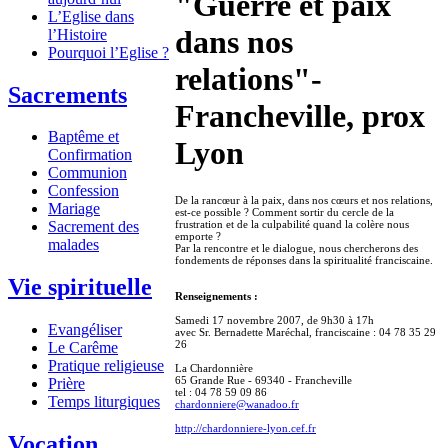
"Guerre et paix
L’Eglise dans
dans nos
l’Histoire
Pourquoi l’Eglise ?
relations"-
Sacrements
Francheville, prox
Baptême et
Lyon
Confirmation
Communion
Confession
De la rancœur à la paix, dans nos cœurs et nos relations,
Mariage
est-ce possible ? Comment sortir du cercle de la
frustration et de la culpabilité quand la colère nous
Sacrement des
emporte ?
malades
Par la rencontre et le dialogue, nous chercherons des
fondements de réponses dans la spiritualité franciscaine.
Vie spirituelle
Renseignements :
Samedi 17 novembre 2007, de 9h30 à 17h
Evangéliser
avec Sr. Bernadette Maréchal, franciscaine : 04 78 35 29
26
Le Carême
Pratique religieuse
La Chardonnière
65 Grande Rue - 69340 - Francheville
Prière
tel : 04 78 59 09 86
Temps liturgiques
chardonniere@wanadoo.fr
http://chardonniere-lyon.cef.fr
Vocation