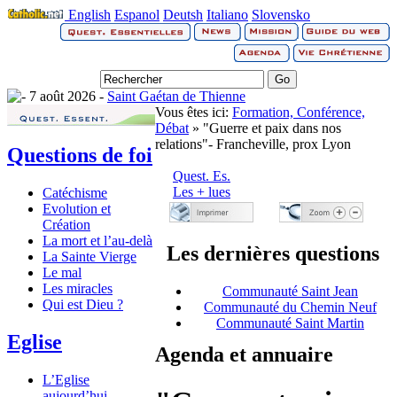
English
Espanol
Deutsh
Italiano
Slovensko
7 août 2026 -
Saint Gaétan de Thienne
Vous êtes ici:
Formation, Conférence,
Débat
» "Guerre et paix dans nos
relations"- Francheville, prox Lyon
Questions de foi
Quest. Es.
Les + lues
Catéchisme
Evolution et
Création
La mort et l’au-delà
Les dernières questions
La Sainte Vierge
Le mal
Les miracles
Communauté Saint Jean
Qui est Dieu ?
Communauté du Chemin Neuf
Communauté Saint Martin
Eglise
Agenda et annuaire
L’Eglise
aujourd’hui