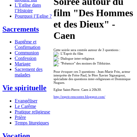
Soirée autour du
L’Eglise dans
film "Des Hommes
l’Histoire
Pourquoi l’Eglise ?
et des Dieux" -
Sacrements
Caen
Baptême et
Confirmation
Cette soirée sera centrée autour de 3 questions :
Communion
L’Esprit du film
Confession
Dialogue inter-religieux
Mariage
"Présence" des moines de Tibhirine.
Sacrement des
Pour évoquer ces 3 questions : Jean-Marie Frin, acteur
malades
interprète de Frère Paul, le Père Xavier Signargout,
spécialiste des questions inter-religieuses et Dominique
Nugues.
Vie spirituelle
Eglise Saint-Pierre. Caen à 20h30.
http://esprit-rencontre.blogspot.com/
Evangéliser
Le Carême
Pratique religieuse
Prière
Temps liturgiques
Vocation