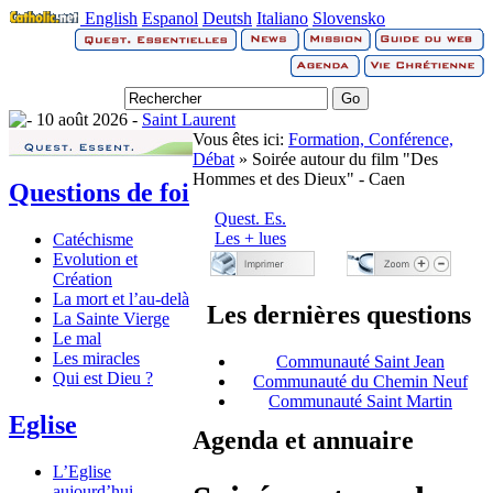
English
Espanol
Deutsh
Italiano
Slovensko
10 août 2026 -
Saint Laurent
Vous êtes ici:
Formation, Conférence,
Débat
» Soirée autour du film "Des
Hommes et des Dieux" - Caen
Questions de foi
Quest. Es.
Les + lues
Catéchisme
Evolution et
Création
La mort et l’au-delà
Les dernières questions
La Sainte Vierge
Le mal
Les miracles
Communauté Saint Jean
Qui est Dieu ?
Communauté du Chemin Neuf
Communauté Saint Martin
Eglise
Agenda et annuaire
L’Eglise
aujourd’hui