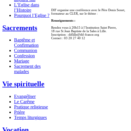
L’Eglise dans
l’Histoire
DIF organise une conférence avec le Père Denis Sonet,
formateur au CLER, sur le thème :
Pourquoi l’Eglise ?
Renseignements :
Sacrements
Rendez vous à 20h15 à l’Institution Saint Pierre,
18 rue St Jean Baptiste de la Sales à Lille.
Inscription : diflille@dif-france.org
Contact : 03 20 27 40 12
Baptême et
Confirmation
Communion
Confession
Mariage
Sacrement des
malades
Vie spirituelle
Evangéliser
Le Carême
Pratique religieuse
Prière
Temps liturgiques
Vocation