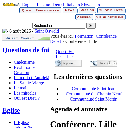
English
Espanol
Deutsh
Italiano
Slovensko
6 août 2026 -
Saint Oswald
Vous êtes ici:
Formation, Conférence,
Débat
» Conférence. Lille
Questions de foi
Quest. Es.
Les + lues
Catéchisme
Evolution et
Création
Les dernières questions
La mort et l’au-delà
La Sainte Vierge
Le mal
Communauté Saint Jean
Les miracles
Communauté du Chemin Neuf
Qui est Dieu ?
Communauté Saint Martin
Agenda et annuaire
Eglise
Conférence. Lille
L’Eglise
aujourd’hui