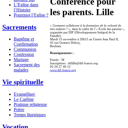
Conférence pour
L’Eglise dans
les parents. Lille
l’Histoire
Pourquoi l’Eglise ?
Sacrements
«
Comment collaborer à la formation de la volonté de
mes enfants ? »,
dans le cadre de l’« Ecole des parents »,
organisée par DIF (Développement Intégral de la
Famille).
Baptême et
Mardi 15 novembre à 20h15 au Centre Jean Paul II,
45 rue Gustave Delory,
Confirmation
Roubaix.
Communion
Renseignements :
Confession
Mariage
Entrée : 5€
Inscriptions : diflille@dif-france.org
Sacrement des
03 20 27 40 12
malades
www.dif-france.org
Vie spirituelle
Evangéliser
Le Carême
Pratique religieuse
Prière
Temps liturgiques
Vocation