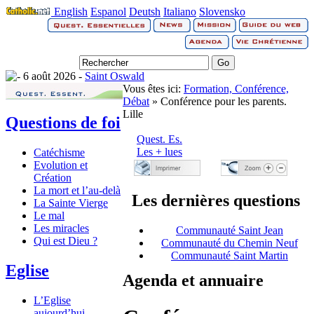
English
Espanol
Deutsh
Italiano
Slovensko
6 août 2026 -
Saint Oswald
Vous êtes ici:
Formation, Conférence,
Débat
» Conférence pour les parents.
Lille
Questions de foi
Quest. Es.
Les + lues
Catéchisme
Evolution et
Création
La mort et l’au-delà
Les dernières questions
La Sainte Vierge
Le mal
Les miracles
Communauté Saint Jean
Qui est Dieu ?
Communauté du Chemin Neuf
Communauté Saint Martin
Eglise
Agenda et annuaire
L’Eglise
aujourd’hui