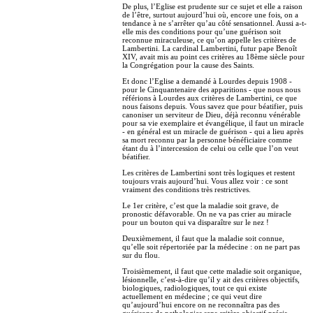
De plus, l’Eglise est prudente sur ce sujet et elle a raison
de l’être, surtout aujourd’hui où, encore une fois, on a
tendance à ne s’arrêter qu’au côté sensationnel. Aussi a-t-
elle mis des conditions pour qu’une guérison soit
reconnue miraculeuse, ce qu’on appelle les critères de
Lambertini. La cardinal Lambertini, futur pape Benoît
XIV, avait mis au point ces critères au 18ème siècle pour
la Congrégation pour la cause des Saints.
Et donc l’Eglise a demandé à Lourdes depuis 1908 -
pour le Cinquantenaire des apparitions - que nous nous
référions à Lourdes aux critères de Lambertini, ce que
nous faisons depuis. Vous savez que pour béatifier, puis
canoniser un serviteur de Dieu, déjà reconnu vénérable
pour sa vie exemplaire et évangélique, il faut un miracle
- en général est un miracle de guérison - qui a lieu après
sa mort reconnu par la personne bénéficiaire comme
étant du à l’intercession de celui ou celle que l’on veut
béatifier.
Les critères de Lambertini sont très logiques et restent
toujours vrais aujourd’hui. Vous allez voir : ce sont
vraiment des conditions très restrictives.
Le 1er critère, c’est que la maladie soit grave, de
pronostic défavorable. On ne va pas crier au miracle
pour un bouton qui va disparaître sur le nez !
Deuxièmement, il faut que la maladie soit connue,
qu’elle soit répertoriée par la médecine : on ne part pas
sur du flou.
Troisièmement, il faut que cette maladie soit organique,
lésionnelle, c’est-à-dire qu’il y ait des critères objectifs,
biologiques, radiologiques, tout ce qui existe
actuellement en médecine ; ce qui veut dire
qu’aujourd’hui encore on ne reconnaîtra pas des