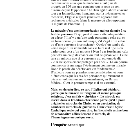
reconnaissons aussi que la médecine a fait plus de
progrès en 150 ans que pendant tout le reste de son
histoire depuis Hippocrate ! Et Dieu agit d’abord et avant
tout par les médiations humaines, par la médecine et les
médecins, l’Eglise n’ayant jamais été opposée aux
recherches médicales (dans la mesure où elle respectent
la dignité de l’homme...).
Le miracle c’est une interprétation qui est donnée à ce
fait de guérison
. Et qui peut donner cette interprétation
au départ ? Il n’y a qu’une seule personne : celle qui en
est bénéficiaire (ou son entourage, s’il s’agit d’un enfant
ou d’une personne inconsciente). Quelqu’un tombe du
2ème étage d’un immeuble sans se faire mal : peut-on
parler pour cela d’un miracle ? Non ! pas forcément, cela
peut être un coup de chance ou tout ce qu’on veut. Ce ne
sera un miracle que si la personne qui est tombée dit
« J’ai été spécialement protégée par Dieu ». Là on pourra
commencer à envisager l’événement comme un miracle.
Donc la parole du bénéficiaire est fondamentale.
D’ailleurs nous ne prendrons en considération et nous
n’étudierons que les cas des personnes qui viennent se
déclarer volontairement, spontanément, au Bureau
Médical. C’est le premier temps et il est essentiel.
Mais, en dernier lieu, ce sera l’Eglise qui décidera,
parce que le miracle est religieux et même plus que
religieux, c’est un fait « chrétien ». Le miracle est
inscrit dans la tradition chrétienne parce qu’il a pour
origine les miracles du Christ, et en particulier, de
nombreux miracles de guérisons. Donc c’est l’Eglise
Catholique seule qui peut dire, in fine, si elle estime bon
de reconnaître officiellement le miracle, de
l’homologuer en quelque sorte.
L’enquête canonique