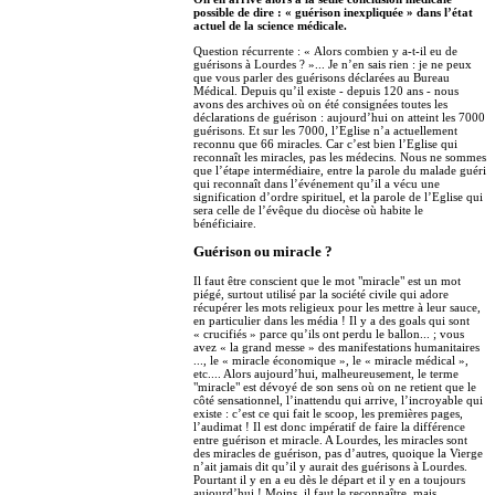
possible de dire : « guérison inexpliquée » dans l’état
actuel de la science médicale.
Question récurrente : « Alors combien y a-t-il eu de
guérisons à Lourdes ? »... Je n’en sais rien : je ne peux
que vous parler des guérisons déclarées au Bureau
Médical. Depuis qu’il existe - depuis 120 ans - nous
avons des archives où on été consignées toutes les
déclarations de guérison : aujourd’hui on atteint les 7000
guérisons. Et sur les 7000, l’Eglise n’a actuellement
reconnu que 66 miracles. Car c’est bien l’Eglise qui
reconnaît les miracles, pas les médecins. Nous ne sommes
que l’étape intermédiaire, entre la parole du malade guéri
qui reconnaît dans l’événement qu’il a vécu une
signification d’ordre spirituel, et la parole de l’Eglise qui
sera celle de l’évêque du diocèse où habite le
bénéficiaire.
Guérison ou miracle ?
Il faut être conscient que le mot "miracle" est un mot
piégé, surtout utilisé par la société civile qui adore
récupérer les mots religieux pour les mettre à leur sauce,
en particulier dans les média ! Il y a des goals qui sont
« crucifiés » parce qu’ils ont perdu le ballon... ; vous
avez « la grand messe » des manifestations humanitaires
..., le « miracle économique », le « miracle médical »,
etc.... Alors aujourd’hui, malheureusement, le terme
"miracle" est dévoyé de son sens où on ne retient que le
côté sensationnel, l’inattendu qui arrive, l’incroyable qui
existe : c’est ce qui fait le scoop, les premières pages,
l’audimat ! Il est donc impératif de faire la différence
entre guérison et miracle. A Lourdes, les miracles sont
des miracles de guérison, pas d’autres, quoique la Vierge
n’ait jamais dit qu’il y aurait des guérisons à Lourdes.
Pourtant il y en a eu dès le départ et il y en a toujours
aujourd’hui ! Moins, il faut le reconnaître, mais