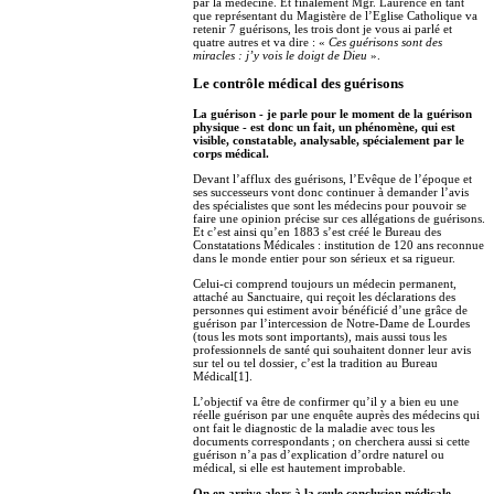
par la médecine. Et finalement Mgr. Laurence en tant
que représentant du Magistère de l’Eglise Catholique va
retenir 7 guérisons, les trois dont je vous ai parlé et
quatre autres et va dire : «
Ces guérisons sont des
miracles : j’y vois le doigt de Dieu
».
Le contrôle médical des guérisons
La guérison - je parle pour le moment de la guérison
physique - est donc un fait, un phénomène, qui est
visible, constatable, analysable, spécialement par le
corps médical.
Devant l’afflux des guérisons, l’Evêque de l’époque et
ses successeurs vont donc continuer à demander l’avis
des spécialistes que sont les médecins pour pouvoir se
faire une opinion précise sur ces allégations de guérisons.
Et c’est ainsi qu’en 1883 s’est créé le Bureau des
Constatations Médicales : institution de 120 ans reconnue
dans le monde entier pour son sérieux et sa rigueur.
Celui-ci comprend toujours un médecin permanent,
attaché au Sanctuaire, qui reçoit les déclarations des
personnes qui estiment avoir bénéficié d’une grâce de
guérison par l’intercession de Notre-Dame de Lourdes
(tous les mots sont importants), mais aussi tous les
professionnels de santé qui souhaitent donner leur avis
sur tel ou tel dossier, c’est la tradition au Bureau
Médical[1].
L’objectif va être de confirmer qu’il y a bien eu une
réelle guérison par une enquête auprès des médecins qui
ont fait le diagnostic de la maladie avec tous les
documents correspondants ; on cherchera aussi si cette
guérison n’a pas d’explication d’ordre naturel ou
médical, si elle est hautement improbable.
On en arrive alors à la seule conclusion médicale