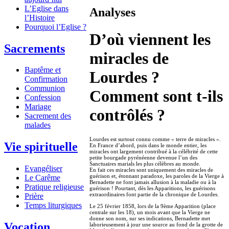
L’Eglise dans
Analyses
l’Histoire
Pourquoi l’Eglise ?
D’où viennent les
Sacrements
miracles de
Baptême et
Lourdes ?
Confirmation
Communion
Comment sont t-ils
Confession
Mariage
contrôlés ?
Sacrement des
malades
Lourdes est surtout connu comme « terre de miracles ».
Vie spirituelle
En France d’abord, puis dans le monde entier, les
miracles ont largement contribué à la célébrité de cette
petite bourgade pyrénéenne devenue l’un des
Sanctuaires marials les plus célèbres au monde.
Evangéliser
En fait ces miracles sont uniquement des miracles de
guérison et, étonnant paradoxe, les paroles de la Vierge à
Le Carême
Bernadette ne font jamais allusion à la maladie ou à la
Pratique religieuse
guérison ! Pourtant, dès les Apparitions, les guérisons
extraordinaires font partie de la chronique de Lourdes.
Prière
Temps liturgiques
Le 25 février 1858, lors de la 9ème Apparition (place
centrale sur les 18), un mois avant que la Vierge ne
donne son nom, sur ses indications, Bernadette met
Vocation
laborieusement à jour une source au fond de la grotte de