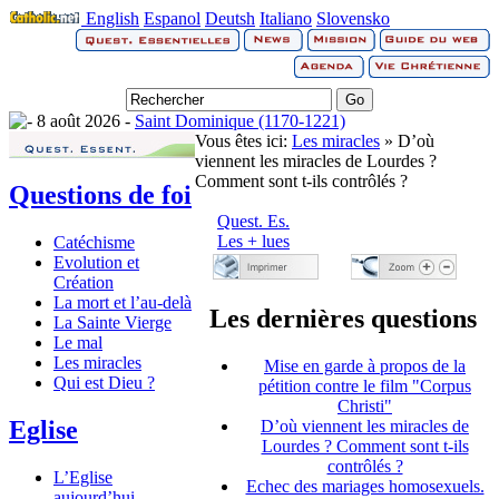
English
Espanol
Deutsh
Italiano
Slovensko
8 août 2026 -
Saint Dominique (1170-1221)
Vous êtes ici:
Les miracles
» D’où
viennent les miracles de Lourdes ?
Comment sont t-ils contrôlés ?
Questions de foi
Quest. Es.
Les + lues
Catéchisme
Evolution et
Création
La mort et l’au-delà
Les dernières questions
La Sainte Vierge
Le mal
Les miracles
Mise en garde à propos de la
Qui est Dieu ?
pétition contre le film "Corpus
Christi"
Eglise
D’où viennent les miracles de
Lourdes ? Comment sont t-ils
contrôlés ?
L’Eglise
Echec des mariages homosexuels.
aujourd’hui