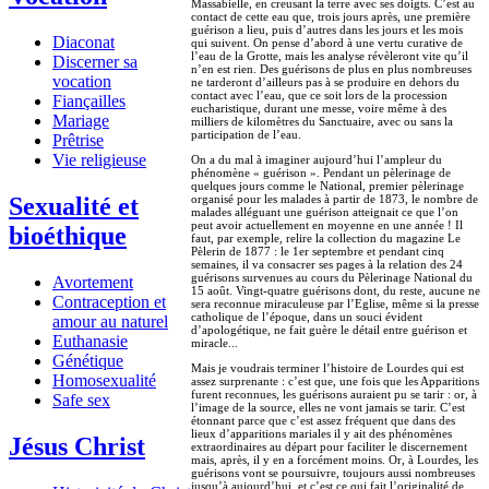
Massabielle, en creusant la terre avec ses doigts. C’est au
contact de cette eau que, trois jours après, une première
guérison a lieu, puis d’autres dans les jours et les mois
Diaconat
qui suivent. On pense d’abord à une vertu curative de
l’eau de la Grotte, mais les analyse révèleront vite qu’il
Discerner sa
n’en est rien. Des guérisons de plus en plus nombreuses
vocation
ne tarderont d’ailleurs pas à se produire en dehors du
contact avec l’eau, que ce soit lors de la procession
Fiançailles
eucharistique, durant une messe, voire même à des
Mariage
milliers de kilomètres du Sanctuaire, avec ou sans la
participation de l’eau.
Prêtrise
Vie religieuse
On a du mal à imaginer aujourd’hui l’ampleur du
phénomène « guérison ». Pendant un pèlerinage de
quelques jours comme le National, premier pèlerinage
organisé pour les malades à partir de 1873, le nombre de
Sexualité et
malades alléguant une guérison atteignait ce que l’on
peut avoir actuellement en moyenne en une année ! Il
bioéthique
faut, par exemple, relire la collection du magazine Le
Pèlerin de 1877 : le 1er septembre et pendant cinq
semaines, il va consacrer ses pages à la relation des 24
guérisons survenues au cours du Pèlerinage National du
Avortement
15 août. Vingt-quatre guérisons dont, du reste, aucune ne
Contraception et
sera reconnue miraculeuse par l’Eglise, même si la presse
catholique de l’époque, dans un souci évident
amour au naturel
d’apologétique, ne fait guère le détail entre guérison et
Euthanasie
miracle...
Génétique
Mais je voudrais terminer l’histoire de Lourdes qui est
Homosexualité
assez surprenante : c’est que, une fois que les Apparitions
furent reconnues, les guérisons auraient pu se tarir : or, à
Safe sex
l’image de la source, elles ne vont jamais se tarir. C’est
étonnant parce que c’est assez fréquent que dans des
lieux d’apparitions mariales il y ait des phénomènes
Jésus Christ
extraordinaires au départ pour faciliter le discernement
mais, après, il y en a forcément moins. Or, à Lourdes, les
guérisons vont se poursuivre, toujours aussi nombreuses
jusqu’à aujourd’hui, et c’est ce qui fait l’originalité de