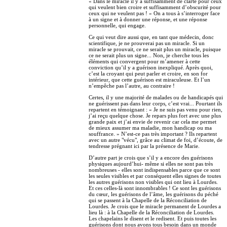
« Dans le miracle il y a suffisamment de clarté pour ceux
qui veulent bien croire et suffisamment d’obscurité pour
ceux qui ne veulent pas ! » On a tous à s’interroger face
à un signe et à donner une réponse, et une réponse
personnelle, qui engage.
Ce qui veut dire aussi que, en tant que médecin, donc
scientifique, je ne prouverai pas un miracle. Si un
miracle se prouvait, ce ne serait plus un miracle, puisque
ce ne serait plus un signe... Non, je cherche tous les
éléments qui convergent pour m’amener à cette
conviction qu’il y a guérison inexpliqué. Après quoi,
c’est la croyant qui peut parler et croire, en son for
intérieur, que cette guérison est miraculeuse. Et l’un
n’empêche pas l’autre, au contraire !
Certes, il y une majorité de malades ou de handicapés qui
ne guérissent pas dans leur corps, c’est vrai... Pourtant ils
repartent en témoignant : « Je ne suis pas venu pour rien,
j’ai reçu quelque chose. Je repars plus fort avec une plus
grande paix et j’ai envie de revenir car cela me permet
de mieux assumer ma maladie, mon handicap ou ma
souffrance. » N’est-ce pas très important ? Ils repartent
avec un autre "vécu", grâce au climat de foi, d’écoute, de
tendresse prégnant ici par la présence de Marie.
D’autre part je crois que s’il y a encore des guérisons
physiques aujourd’hui- même si elles ne sont pas très
nombreuses - elles sont indispensables parce que ce sont
les seules visibles et par conséquent elles signes de toutes
les autres guérisons non visibles qui ont lieu à Lourdes.
Et ces celles-là sont innombrables ! Ce sont les guérisons
du cœur, les guérisons de l’âme, les guérisons du péché
qui se passent à la Chapelle de la Réconciliation de
Lourdes. Je crois que le miracle permanent de Lourdes a
lieu là : à la Chapelle de la Réconciliation de Lourdes.
Les chapelains le disent et le redisent. Et puis toutes les
guérisons dont nous avons tous besoin dans un monde