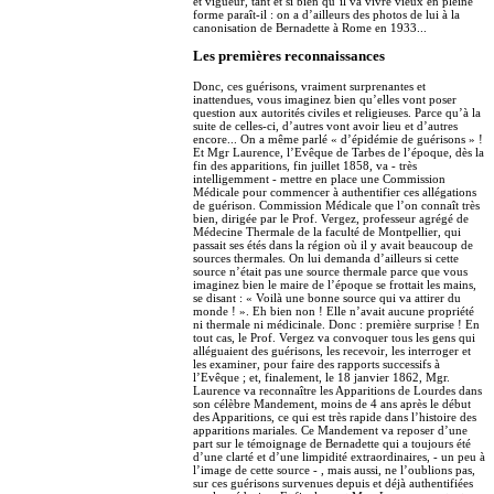
et vigueur, tant et si bien qu’il va vivre vieux en pleine
forme paraît-il : on a d’ailleurs des photos de lui à la
canonisation de Bernadette à Rome en 1933...
Les premières reconnaissances
Donc, ces guérisons, vraiment surprenantes et
inattendues, vous imaginez bien qu’elles vont poser
question aux autorités civiles et religieuses. Parce qu’à la
suite de celles-ci, d’autres vont avoir lieu et d’autres
encore... On a même parlé « d’épidémie de guérisons » !
Et Mgr Laurence, l’Evêque de Tarbes de l’époque, dès la
fin des apparitions, fin juillet 1858, va - très
intelligemment - mettre en place une Commission
Médicale pour commencer à authentifier ces allégations
de guérison. Commission Médicale que l’on connaît très
bien, dirigée par le Prof. Vergez, professeur agrégé de
Médecine Thermale de la faculté de Montpellier, qui
passait ses étés dans la région où il y avait beaucoup de
sources thermales. On lui demanda d’ailleurs si cette
source n’était pas une source thermale parce que vous
imaginez bien le maire de l’époque se frottait les mains,
se disant : « Voilà une bonne source qui va attirer du
monde ! ». Eh bien non ! Elle n’avait aucune propriété
ni thermale ni médicinale. Donc : première surprise ! En
tout cas, le Prof. Vergez va convoquer tous les gens qui
alléguaient des guérisons, les recevoir, les interroger et
les examiner, pour faire des rapports successifs à
l’Evêque ; et, finalement, le 18 janvier 1862, Mgr.
Laurence va reconnaître les Apparitions de Lourdes dans
son célèbre Mandement, moins de 4 ans après le début
des Apparitions, ce qui est très rapide dans l’histoire des
apparitions mariales. Ce Mandement va reposer d’une
part sur le témoignage de Bernadette qui a toujours été
d’une clarté et d’une limpidité extraordinaires, - un peu à
l’image de cette source - , mais aussi, ne l’oublions pas,
sur ces guérisons survenues depuis et déjà authentifiées