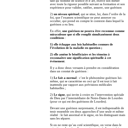
tant qu’homme de science et d’art, exerce son métier
avec toute la rigueur possible suivant sa formation et son
expérience pour valider, ratifier, assurer, une guérison
2)
un niveau spirituel
, qui se situe, lui, dans l’ordre de la
foi, que l’examen scientifique ne peut annexer ou
occulter, qui prend en compte le contexte dans lequel la
guérison a eu lieu.
En effet,
une guérison ne pourra être reconnue comme
miraculeuse que si elle remplit simultanément deux
conditions
:
1) elle échappe aux lois habituelles connues de
l’évolution de la maladie en question ;
2) elle amène le bénéficiaire et les témoins à
reconnaître une signification spirituelle à cet
événement
.
Il y a donc deux versants à prendre en considération
dans un constat de guérison :
1)
Le fait a-normal
: c’est le phénomène guérison lui-
même, qui se caractérise en ceci qu’il est tout à fait
inattendu par rapport aux prévisions médicales
habituelles ;
2)
Le signe
, qui invite à croire en l’intervention spéciale
de Dieu par l’intermédiaire de Notre-Dame de Lourdes
(pour ce qui est des guérisons de Lourdes).
Devant une guérison surprenante, il est indispensable de
tenir ensemble ces deux approches d’une seule et même
réalité : le fait anormal et le signe, en les distinguant mais
sans les séparer.
Si on ne reste qu’au coté scientifique, on verse dans le