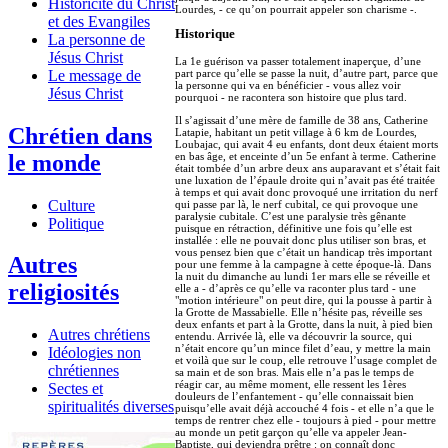
Historicité du Christ
Lourdes, - ce qu’on pourrait appeler son charisme -.
et des Evangiles
Historique
La personne de
Jésus Christ
La 1e guérison va passer totalement inaperçue, d’une
Le message de
part parce qu’elle se passe la nuit, d’autre part, parce que
la personne qui va en bénéficier - vous allez voir
Jésus Christ
pourquoi - ne racontera son histoire que plus tard.
Il s’agissait d’une mère de famille de 38 ans, Catherine
Chrétien dans
Latapie, habitant un petit village à 6 km de Lourdes,
Loubajac, qui avait 4 eu enfants, dont deux étaient morts
le monde
en bas âge, et enceinte d’un 5e enfant à terme. Catherine
était tombée d’un arbre deux ans auparavant et s’était fait
une luxation de l’épaule droite qui n’avait pas été traitée
à temps et qui avait donc provoqué une irritation du nerf
Culture
qui passe par là, le nerf cubital, ce qui provoque une
paralysie cubitale. C’est une paralysie très gênante
Politique
puisque en rétraction, définitive une fois qu’elle est
installée : elle ne pouvait donc plus utiliser son bras, et
vous pensez bien que c’était un handicap très important
Autres
pour une femme à la campagne à cette époque-là. Dans
la nuit du dimanche au lundi 1er mars elle se réveille et
religiosités
elle a - d’après ce qu’elle va raconter plus tard - une
"motion intérieure" on peut dire, qui la pousse à partir à
la Grotte de Massabielle. Elle n’hésite pas, réveille ses
deux enfants et part à la Grotte, dans la nuit, à pied bien
Autres chrétiens
entendu. Arrivée là, elle va découvrir la source, qui
n’était encore qu’un mince filet d’eau, y mettre la main
Idéologies non
et voilà que sur le coup, elle retrouve l’usage complet de
chrétiennes
sa main et de son bras. Mais elle n’a pas le temps de
réagir car, au même moment, elle ressent les 1ères
Sectes et
douleurs de l’enfantement - qu’elle connaissait bien
spiritualités diverses
puisqu’elle avait déjà accouché 4 fois - et elle n’a que le
temps de rentrer chez elle - toujours à pied - pour mettre
au monde un petit garçon qu’elle va appeler Jean-
Baptiste, qui deviendra prêtre : on connaît donc