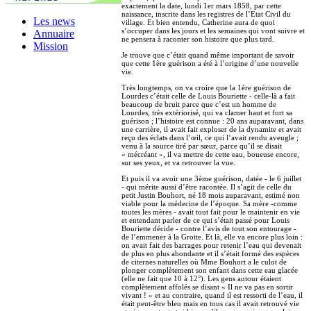
exactement la date, lundi 1er mars 1858, par cette
naissance, inscrite dans les registres de l’Etat Civil du
Les news
village. Et bien entendu, Catherine aura de quoi
s’occuper dans les jours et les semaines qui vont suivre et
Annuaire
ne pensera à raconter son histoire que plus tard.
Mission
Je trouve que c’était quand même important de savoir
que cette 1ère guérison a été à l’origine d’une nouvelle
vie.
Très longtemps, on va croire que la 1ère guérison de
Lourdes c’était celle de Louis Bouriette - celle-là a fait
beaucoup de bruit parce que c’est un homme de
Lourdes, très extériorisé, qui va clamer haut et fort sa
guérison ; l’histoire est connue : 20 ans auparavant, dans
une carrière, il avait fait exploser de la dynamite et avait
reçu des éclats dans l’œil, ce qui l’avait rendu aveugle ;
venu à la source tiré par sœur, parce qu’il se disait
« mécréant », il va mettre de cette eau, boueuse encore,
sur ses yeux, et va retrouver la vue.
Et puis il va avoir une 3ème guérison, datée - le 6 juillet
- qui mérite aussi d’être racontée. Il s’agit de celle du
petit Justin Bouhort, né 18 mois auparavant, estimé non
viable pour la médecine de l’époque. Sa mère -comme
toutes les mères - avait tout fait pour le maintenir en vie
et entendant parler de ce qui s’était passé pour Louis
Bouriette décide - contre l’avis de tout son entourage -
de l’emmener à la Grotte. Et là, elle va encore plus loin :
on avait fait des barrages pour retenir l’eau qui devenait
de plus en plus abondante et il s’était formé des espèces
de citernes naturelles où Mme Bouhort a le culot de
plonger complètement son enfant dans cette eau glacée
(elle ne fait que 10 à 12°). Les gens autour étaient
complètement affolés se disant « Il ne va pas en sortir
vivant ! » et au contraire, quand il est ressorti de l’eau, il
était peut-être bleu mais en tous cas il avait retrouvé vie