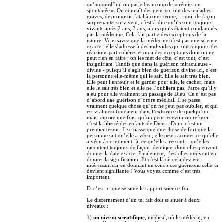
qu’aujourd’hui on parle beaucoup de « rémission
spontanée ». On connaît des gens qui ont des maladies
graves, de pronostic fatal à court terme, ... qui, de façon
surprenante, survivent, c’est-à-dire qu’ils sont toujours
vivants après 2 ans, 3 ans, alors qu’ils étaient condamnés
par la médecine. Cela fait partie des exceptions de la
nature. Vous savez que la médecine n’est pas une science
exacte : elle s’adresse à des individus qui ont toujours des
réactions particulières et on a des exceptions dont on ne
peut rien en faire ; on les met de côté, c’est tout, c’est
insignifiant. Tandis que dans la guérison miraculeuse -
divine - puisqu’il s’agit bien de guérison divine ici, c’est
la personne elle-même qui le sait. Elle le sait très bien.
Elle peut l’enfouir et le garder pour elle, le cacher, mais
elle le sait très bien et elle ne l’oubliera pas. Parce qu’il y
a eu pour elle vraiment un passage de Dieu. Ce n’est pas
d’abord une guérison d’ordre médical. Il se passe
vraiment quelque chose qu’on ne peut pas oublier, et qui
est vraiment fondateur dans l’existence de quelqu’un
mais, encore une fois, qu’on peut recevoir ou refuser -
c’est la liberté des enfants de Dieu -. Donc c’est un
premier temps. Il se passe quelque chose de fort que la
personne sait qu’elle a vécu ; elle peut raconter ce qu’elle
a vécu à ce moment-là, ce qu’elle a ressenti - qu’elles
racontent toujours de façon identique, dont elles peuvent
donner la date exacte. Finalement, c’est elles qui vont en
donner la signification. Et c’est là où cela devient
intéressant car en donnant un sens à ces guérisons celle-ci
devient signifiante ! Vous voyez comme c’est très
important.
Et c’est ici que se situe le rapport science-foi.
Le discernement d’un tel fait doit se situer à deux
niveaux :
1)
un niveau scientifique
, médical, où le médecin, en