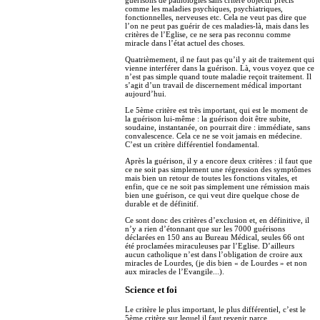
guérisons de pathologies sans critère objectif précis
comme les maladies psychiques, psychiatriques,
fonctionnelles, nerveuses etc. Cela ne veut pas dire que
l’on ne peut pas guérir de ces maladies-là, mais dans les
critères de l’Eglise, ce ne sera pas reconnu comme
miracle dans l’état actuel des choses.
Quatrièmement, il ne faut pas qu’il y ait de traitement qui
vienne interférer dans la guérison. Là, vous voyez que ce
n’est pas simple quand toute maladie reçoit traitement. Il
s’agit d’un travail de discernement médical important
aujourd’hui.
Le 5ème critère est très important, qui est le moment de
la guérison lui-même : la guérison doit être subite,
soudaine, instantanée, on pourrait dire : immédiate, sans
convales­cen­ce. Cela ce ne se voit jamais en médecine.
C’est un critère différentiel fonda­mental.
Après la guérison, il y a encore deux critères : il faut que
ce ne soit pas simplement une régression des symptômes
mais bien un retour de toutes les fonctions vitales, et
enfin, que ce ne soit pas simplement une rémission mais
bien une guérison, ce qui veut dire quelque chose de
durable et de définitif.
Ce sont donc des critères d’exclusion et, en définitive, il
n’y a rien d’étonnant que sur les 7000 guérisons
déclarées en 150 ans au Bureau Médical, seules 66 ont
été proclamées miraculeuses par l’Eglise. D’ailleurs
aucun catholique n’est dans l’obligation de croire aux
miracles de Lourdes, (je dis bien « de Lourdes » et non
aux miracles de l’Evangile...).
Science et foi
Le critère le plus important, le plus différentiel, c’est le
5ème critère sur lequel il faut revenir parce