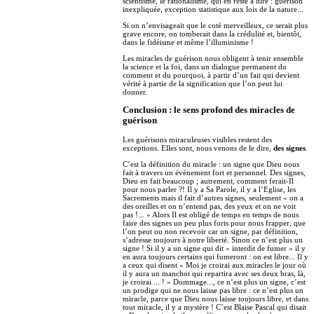
scientisme, le rationalisme, qui en reste à dire : guérison
inexpliquée, exception statistique aux lois de la nature...
Si on n’envisageait que le coté merveilleux, ce serait plus
grave encore, on tomberait dans la crédulité et, bientôt,
dans le fidéisme et même l’illuminisme !
Les miracles de guérison nous obligent à tenir ensemble
la science et la foi, dans un dialogue permanent du
comment et du pourquoi, à partir d’un fait qui devient
vérité à partie de la signification que l’on peut lui
donner.
Conclusion : le sens profond des miracles de
guérison
Les guérisons miraculeuses visibles restent des
exceptions. Elles sont, nous venons de le dire,
des signes
.
C’est la définition du miracle : un signe que Dieu nous
fait à travers un événement fort et personnel. Des signes,
Dieu en fait beaucoup ; autrement, comment ferait-Il
pour nous parler ?! Il y a Sa Parole, il y a l’Eglise, les
Sacrements mais il fait d’autres signes, seulement « on a
des oreilles et on n’entend pas, des yeux et on ne voit
pas !... » Alors Il est obligé de temps en temps de nous
faire des signes un peu plus forts pour nous frapper, que
l’on peut ou non recevoir car un signe, par définition,
s’adresse toujours à notre liberté. Sinon ce n’est plus un
signe ! Si il y a un signe qui dit « interdit de fumer » il y
en aura toujours certains qui fumeront : on est libre... Il y
a ceux qui disent « Moi je croirai aux miracles le jour où
il y aura un manchot qui repartira avec ses deux bras, là,
je croirai ... ! » Dommage..., ce n’est plus un signe, c’est
un prodige qui ne nous laisse pas libre : ce n’est plus un
miracle, parce que Dieu nous laisse toujours libre, et dans
tout miracle, il y a mystère ! C’est Blaise Pascal qui disait