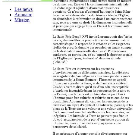
institutions internationales compétentes soient en mesure
de donner aux États et à la communauté internationale
un cadre sage et équilibré d’orientations sur ces
Les news
questions. Ce n’est pas d’aujourd’hui que le Saint-Siège
Annuaire
formule cette demande. La doctrine sociale de l’Église,
en demandant à reformuler un droit à un environnement
Mission
sain, relie toujours ce droit à la dimension institutionnelle
et juridique qui engage tous les États et la communauté
internationale.
Le Saint-Père Benoît XVI invite à promouvoir des "styles
de vie, des modèles de production et de consommation
caractérisés par le respect de la création et les exigences
réelles du progrès durable des peuples, en tenant compte
de la destination universelle des biens". Pouvez-vous
expliquer, en particulier, ce qu’entend la doctrine sociale
de l’Église par "progrès durable" dans un monde
globalisé ?
Le Saint-Père est intervenu sur les questions
d’environnement de différentes manières. La référence
au magistère du Saint-Père est constituée par deux mots
importants de la Sainte Écriture : l’homme est appelé
d’une part à garder la Terre, et de l’autre à la cultiver.
Ces deux verbes disent qu’il est d’un côté inacceptable
d’exploiter inconsidérément les ressources de la terre et,
de l’autre, que la Terre est un bien donné par Dieu à
l’homme pour être cultivée et cultivée au mieux de ses
possibilités. Autrement dit, cultiver les ressources de la
terre avec un esprit d’équité et de solidarité, parce que les
biens de la Terre ont une valeur et une valeur universelle.
Ceci comprend aussi la bataille contre les pauvretés, les
inégalités. Les biens de la Terre ne peuvent pas être un
objet d’accaparement de la part d’une petite portion de
l’humanité, mais doivent être employés dans une
perspective de solidarité.
Il est nécessaire d’ajouter que si le développement est