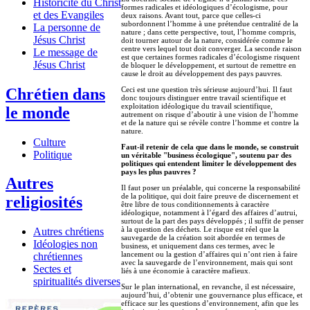
Historicité du Christ
formes radicales et idéologiques d’écologisme, pour
et des Evangiles
deux raisons. Avant tout, parce que celles-ci
subordonnent l’homme à une prétendue centralité de la
La personne de
nature ; dans cette perspective, tout, l’homme compris,
Jésus Christ
doit tourner autour de la nature, considérée comme le
centre vers lequel tout doit converger. La seconde raison
Le message de
est que certaines formes radicales d’écologisme risquent
Jésus Christ
de bloquer le développement, et surtout de remettre en
cause le droit au développement des pays pauvres.
Chrétien dans
Ceci est une question très sérieuse aujourd’hui. Il faut
donc toujours distinguer entre travail scientifique et
exploitation idéologique du travail scientifique,
le monde
autrement on risque d’aboutir à une vision de l’homme
et de la nature qui se révèle contre l’homme et contre la
nature.
Culture
Faut-il retenir de cela que dans le monde, se construit
Politique
un véritable "business écologique", soutenu par des
politiques qui entendent limiter le développement des
pays les plus pauvres ?
Autres
Il faut poser un préalable, qui concerne la responsabilité
de la politique, qui doit faire preuve de discernement et
religiosités
être libre de tous conditionnements à caractère
idéologique, notamment à l’égard des affaires d’autrui,
surtout de la part des pays développés ; il suffit de penser
à la question des déchets. Le risque est réel que la
Autres chrétiens
sauvegarde de la création soit abordée en termes de
Idéologies non
business, et uniquement dans ces termes, avec le
lancement ou la gestion d’affaires qui n’ont rien à faire
chrétiennes
avec la sauvegarde de l’environnement, mais qui sont
Sectes et
liés à une économie à caractère mafieux.
spiritualités diverses
Sur le plan international, en revanche, il est nécessaire,
aujourd’hui, d’obtenir une gouvernance plus efficace, et
efficace sur les questions d’environnement, afin que les