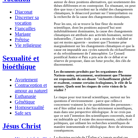
autour de deux positions alternatives, qui soutiennent des
thèses différentes et en contrepoint. En résumant, on peut
dire que tous s’accordent sur la réalité des changements
Diaconat
climatiques, le désaccord portant sur l’interprétation ou
la recherche de la cause des changements climatiques.
Discerner sa
vocation
Pour les uns, où se trouve la fine fleur du monde
scientifique, dont les positions aujourd’hui sont
Fiançailles
indubitablement dominantes, la cause des changements
Mariage
climatiques est attribuée aux activités humaines, surtout
industrielles ; l’autre école - qui a moins de visibilité et
Prêtrise
qui est moins aguerrie - soutient que l’homme pèse
Vie religieuse
marginalement sur les changements climatiques et que la
cause est imputable aux cycles naturels du réchauffement
et du refroidissement de l’atmosphère. Le Conseil
Sexualité et
pontifical Justice et Paix a pris acte de ce débat et se
réserve de proposer, dans un futur proche, des clés de
discernement.
bioéthique
Les documents produits par les organismes des
Nations-unies, notamment, soutiennent que l’homme
est responsable du soi-disant "réchauffement global"
Avortement
et exaltent, comme certains écologismes, le rôle de la
Contraception et
nature. Quels sont les risques de cette vision de la
réalité ?
amour au naturel
Euthanasie
Le risque pour tout travail scientifique, surtout sur les
questions d’environnement - parce que celles-ci
Génétique
concernent vraiment la vie quotidienne des personnes -
Homosexualité
est d’être utilisé non à des fins strictement scientifiques,
mais dans une perspective idéologique. Je ne crois pas
Safe sex
que ce soit l’intention des scientifiques concernés, mais il
est indéniable qu’il existe des mouvements, culturels et
politiques, qui utilisent les recherches scientifiques de
Jésus Christ
manière instrumentale et idéologique. Avec de sérieuses
conséquences.
La doctrine sociale de l’Église n’a jamais avalisé ces