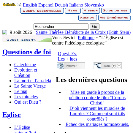
English
Espanol
Deutsh
Italiano
Slovensko
9 août 2026 -
Sainte Thérèse-Bénédicte de la Croix (Edith Stein)
Vous êtes ici:
Politique
» “L’Église est
contre l’idéologie écologiste”
Questions de foi
Quest. Es.
Les + lues
Catéchisme
Evolution et
Création
Les dernières questions
La mort et l’au-delà
La Sainte Vierge
Le mal
Mise en garde à propos de la
Les miracles
pétition contre le film "Corpus
Qui est Dieu ?
Christi"
D’où viennent les miracles de
Eglise
Lourdes ? Comment sont t-ils
contrôlés ?
Echec des mariages homosexuels.
L’Eglise
aujourd’hui