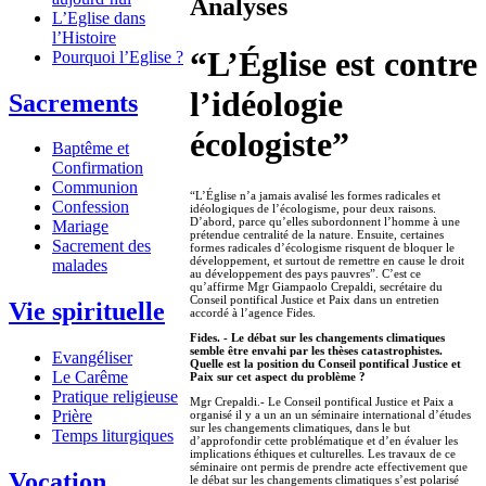
Analyses
L’Eglise dans
l’Histoire
“L’Église est contre
Pourquoi l’Eglise ?
l’idéologie
Sacrements
écologiste”
Baptême et
Confirmation
Communion
“L’Église n’a jamais avalisé les formes radicales et
Confession
idéologiques de l’écologisme, pour deux raisons.
D’abord, parce qu’elles subordonnent l’homme à une
Mariage
prétendue centralité de la nature. Ensuite, certaines
Sacrement des
formes radicales d’écologisme risquent de bloquer le
développement, et surtout de remettre en cause le droit
malades
au développement des pays pauvres”. C’est ce
qu’affirme Mgr Giampaolo Crepaldi, secrétaire du
Conseil pontifical Justice et Paix dans un entretien
Vie spirituelle
accordé à l’agence Fides.
Fides. - Le débat sur les changements climatiques
semble être envahi par les thèses catastrophistes.
Evangéliser
Quelle est la position du Conseil pontifical Justice et
Le Carême
Paix sur cet aspect du problème ?
Pratique religieuse
Mgr Crepaldi.- Le Conseil pontifical Justice et Paix a
Prière
organisé il y a un an un séminaire international d’études
sur les changements climatiques, dans le but
Temps liturgiques
d’approfondir cette problématique et d’en évaluer les
implications éthiques et culturelles. Les travaux de ce
séminaire ont permis de prendre acte effectivement que
Vocation
le débat sur les changements climatiques s’est polarisé