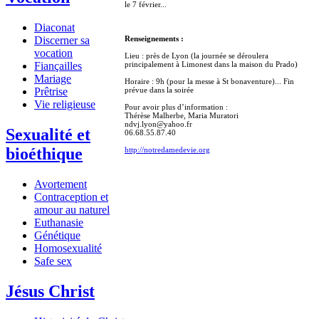
le 7 février...
Diaconat
Renseignements :
Discerner sa
vocation
Lieu : près de Lyon (la journée se déroulera
principalement à Limonest dans la maison du Prado)
Fiançailles
Mariage
Horaire : 9h (pour la messe à St bonaventure)... Fin
prévue dans la soirée
Prêtrise
Vie religieuse
Pour avoir plus d’information :
Thérèse Malherbe, Maria Muratori
ndvj.lyon@yahoo.fr
Sexualité et
06.68.55.87.40
bioéthique
http://notredamedevie.org
Avortement
Contraception et
amour au naturel
Euthanasie
Génétique
Homosexualité
Safe sex
Jésus Christ