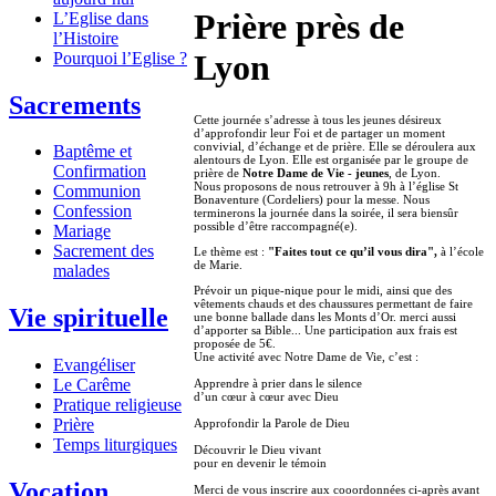
Prière près de
L’Eglise dans
l’Histoire
Lyon
Pourquoi l’Eglise ?
Sacrements
Cette journée s’adresse à tous les jeunes désireux
d’approfondir leur Foi et de partager un moment
convivial, d’échange et de prière. Elle se déroulera aux
Baptême et
alentours de Lyon. Elle est organisée par le groupe de
Confirmation
prière de
Notre Dame de Vie - jeunes
, de Lyon.
Nous proposons de nous retrouver à 9h à l’église St
Communion
Bonaventure (Cordeliers) pour la messe. Nous
Confession
terminerons la journée dans la soirée, il sera biensûr
possible d’être raccompagné(e).
Mariage
Sacrement des
Le thème est :
"Faites tout ce qu’il vous dira",
à l’école
de Marie.
malades
Prévoir un pique-nique pour le midi, ainsi que des
vêtements chauds et des chaussures permettant de faire
Vie spirituelle
une bonne ballade dans les Monts d’Or. merci aussi
d’apporter sa Bible... Une participation aux frais est
proposée de 5€.
Une activité avec Notre Dame de Vie, c’est :
Evangéliser
Le Carême
Apprendre à prier dans le silence
d’un cœur à cœur avec Dieu
Pratique religieuse
Prière
Approfondir la Parole de Dieu
Temps liturgiques
Découvrir le Dieu vivant
pour en devenir le témoin
Vocation
Merci de vous inscrire aux cooordonnées ci-après avant