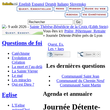
English
Espanol
Deutsh
Italiano
Slovensko
9 août 2026 -
Sainte Thérèse-Bénédicte de la Croix (Edith Stein)
Vous êtes ici:
Prière, Pèlerinage, Retraite
» Journée Détente-Prière près de Lyon
Questions de foi
Quest. Es.
Les + lues
Catéchisme
Evolution et
Création
Les dernières questions
La mort et l’au-delà
La Sainte Vierge
Le mal
Communauté Saint Jean
Les miracles
Communauté du Chemin Neuf
Qui est Dieu ?
Communauté Saint Martin
Agenda et annuaire
Eglise
Journée Détente-
L’Eglise
aujourd’hui