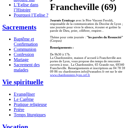
Francheville (69)
L’Eglise dans
l’Histoire
Pourquoi l’Eglise ?
Journée Ermitage
avec le Père Vincent Feroldi,
responsable de la communication du Diocèse de Lyon ;
Sacrements
une journée pour vivre le silence, écouter et goûter la
parole de Dieu, prier, célébrer, respirer...
Thème pour cette journée :
"les paroles du Ressuscité"
Baptême et
(Corpus)
Confirmation
Renseignements :
Communion
Confession
De 9h30 à 17h.
La Chardonnière, maison d’accueil à Francheville aux
Mariage
portes de Lyon, vous propose des temps de rencontre
Sacrement des
ouverts à tous . La Chardonnière, 65 Grande rue, 69340
Francheville. Renseignements et inscriptions au 04 78 59
malades
09 86 ou chardonniere.info@wanadoo.fr eet sur le site
www.chardonniere-lyon.cef.fr
Vie spirituelle
Evangéliser
Le Carême
Pratique religieuse
Prière
Temps liturgiques
Vocation