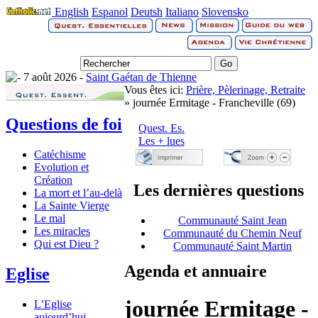
English
Espanol
Deutsh
Italiano
Slovensko
7 août 2026 -
Saint Gaétan de Thienne
Vous êtes ici:
Prière, Pèlerinage, Retraite
» journée Ermitage - Francheville (69)
Questions de foi
Quest. Es.
Les + lues
Catéchisme
Evolution et
Création
Les dernières questions
La mort et l’au-delà
La Sainte Vierge
Le mal
Communauté Saint Jean
Les miracles
Communauté du Chemin Neuf
Qui est Dieu ?
Communauté Saint Martin
Agenda et annuaire
Eglise
journée Ermitage -
L’Eglise
aujourd’hui