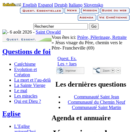
English
Espanol
Deutsh
Italiano
Slovensko
6 août 2026 -
Saint Oswald
Vous êtes ici:
Prière, Pèlerinage, Retraite
» Jésus visage du Père, chemin vers le
Père- Francheville (69)
Questions de foi
Quest. Es.
Les + lues
Catéchisme
Evolution et
Création
La mort et l’au-delà
Les dernières questions
La Sainte Vierge
Le mal
Les miracles
Communauté Saint Jean
Qui est Dieu ?
Communauté du Chemin Neuf
Communauté Saint Martin
Eglise
Agenda et annuaire
L’Eglise
aujourd’hui