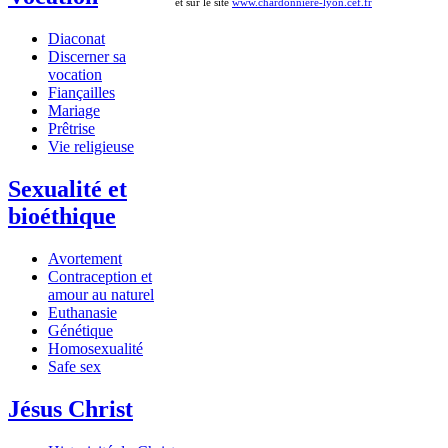
et sur le site
www.chardonniere-lyon.cef.fr
Diaconat
Discerner sa
vocation
Fiançailles
Mariage
Prêtrise
Vie religieuse
Sexualité et
bioéthique
Avortement
Contraception et
amour au naturel
Euthanasie
Génétique
Homosexualité
Safe sex
Jésus Christ