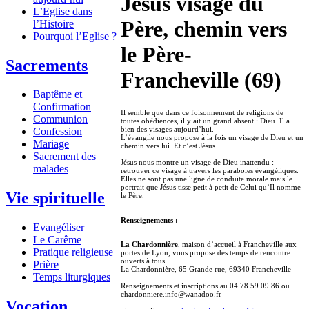
Jésus visage du
L’Eglise dans
Père, chemin vers
l’Histoire
Pourquoi l’Eglise ?
le Père-
Sacrements
Francheville (69)
Baptême et
Confirmation
Il semble que dans ce foisonnement de religions de
Communion
toutes obédiences, il y ait un grand absent : Dieu. Il a
bien des visages aujourd’hui.
Confession
L’évangile nous propose à la fois un visage de Dieu et un
Mariage
chemin vers lui. Et c’est Jésus.
Sacrement des
Jésus nous montre un visage de Dieu inattendu :
malades
retrouver ce visage à travers les paraboles évangéliques.
Elles ne sont pas une ligne de conduite morale mais le
portrait que Jésus tisse petit à petit de Celui qu’Il nomme
Vie spirituelle
le Père.
Renseignements :
Evangéliser
Le Carême
La Chardonnière
, maison d’accueil à Francheville aux
Pratique religieuse
portes de Lyon, vous propose des temps de rencontre
ouverts à tous.
Prière
La Chardonnière, 65 Grande rue, 69340 Francheville
Temps liturgiques
Renseignements et inscriptions au 04 78 59 09 86 ou
chardonniere.info@wanadoo.fr
Vocation