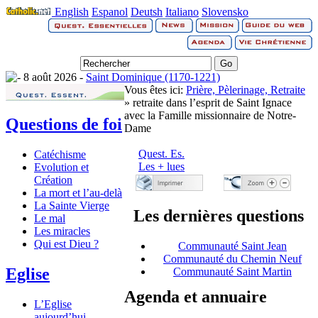
English
Espanol
Deutsh
Italiano
Slovensko
8 août 2026 -
Saint Dominique (1170-1221)
Vous êtes ici:
Prière, Pèlerinage, Retraite
» retraite dans l’esprit de Saint Ignace
avec la Famille missionnaire de Notre-
Questions de foi
Dame
Quest. Es.
Catéchisme
Les + lues
Evolution et
Création
La mort et l’au-delà
La Sainte Vierge
Les dernières questions
Le mal
Les miracles
Qui est Dieu ?
Communauté Saint Jean
Communauté du Chemin Neuf
Eglise
Communauté Saint Martin
Agenda et annuaire
L’Eglise
aujourd’hui