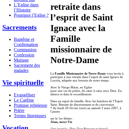
retraite dans
L’Eglise dans
l’Histoire
l’esprit de Saint
Pourquoi l’Eglise ?
Ignace avec la
Sacrements
Famille
Baptême et
Confirmation
missionnaire de
Communion
Confession
Notre-Dame
Mariage
Sacrement des
malades
La
Famille Missionnaire de Notre-Dame
vous invite à
participer à une retraite dans l’esprit de saint Ignace de
Loyola, adaptée aux besoins de notre temps.
Vie spirituelle
Avec la Vierge Marie, en Eglise
pour une vie de prière, de cœur à cœur avec Dieu. En
silence et dans le recueillement.
Evangéliser
Le Carême
Dans un esprit de famille. Avec les lumières de l’Esprit
Saint. Retraite de discernement et de conversion.
Pratique religieuse
* du lundi 26 février (soir) au samedi 3 mars 2007, à
Prière
Cannes
Temps liturgiques
sur le 1er thème :
Jésus, notre Vie
Vocation
1ère journée : Dieu Tout Puissant et éternel