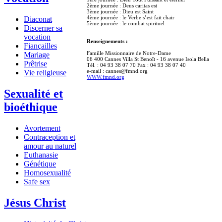
2ème journée : Deus caritas est
3ème journée : Dieu est Saint
4ème journée : le Verbe s’est fait chair
Diaconat
5ème journée : le combat spirituel
Discerner sa
vocation
Renseignements :
Fiançailles
Famille Missionnaire de Notre-Dame
Mariage
06 400 Cannes Villa St Benoît - 16 avenue Isola Bella
Prêtrise
Tél. : 04 93 38 07 70 Fax : 04 93 38 07 40
e-mail : cannes@fmnd.org
Vie religieuse
WWW.fmnd.org
Sexualité et
bioéthique
Avortement
Contraception et
amour au naturel
Euthanasie
Génétique
Homosexualité
Safe sex
Jésus Christ