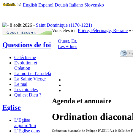
English
Espanol
Deutsh
Italiano
Slovensko
8 août 2026 -
Saint Dominique (1170-1221)
Vous êtes ici:
Prière, Pèlerinage, Retraite
» 
Quest. Es.
Questions de foi
Les + lues
Catéchisme
Evolution et
Création
La mort et l’au-delà
La Sainte Vierge
Le mal
Les miracles
Qui est Dieu ?
Agenda et annuaire
Eglise
Ordination diaconal
L’Eglise
aujourd’hui
L’Eglise dans
Ordination diaconale de Philippe PADILLA à la Salle des 