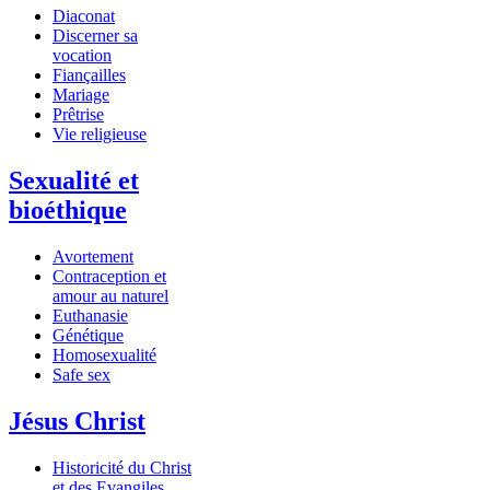
Diaconat
Discerner sa
vocation
Fiançailles
Mariage
Prêtrise
Vie religieuse
Sexualité et
bioéthique
Avortement
Contraception et
amour au naturel
Euthanasie
Génétique
Homosexualité
Safe sex
Jésus Christ
Historicité du Christ
et des Evangiles