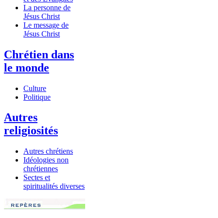
La personne de
Jésus Christ
Le message de
Jésus Christ
Chrétien dans
le monde
Culture
Politique
Autres
religiosités
Autres chrétiens
Idéologies non
chrétiennes
Sectes et
spiritualités diverses