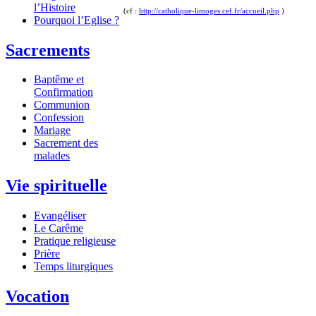
l’Histoire
(cf :
http://catholique-limoges.cef.fr/accueil.php
)
Pourquoi l’Eglise ?
Sacrements
Baptême et
Confirmation
Communion
Confession
Mariage
Sacrement des
malades
Vie spirituelle
Evangéliser
Le Carême
Pratique religieuse
Prière
Temps liturgiques
Vocation