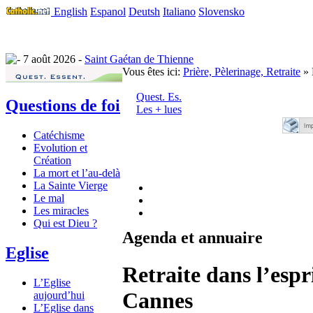
English
Espanol
Deutsh
Italiano
Slovensko
7 août 2026 -
Saint Gaétan de Thienne
Vous êtes ici:
Prière, Pèlerinage, Retraite
» 
Quest. Es.
Questions de foi
Les + lues
Catéchisme
Evolution et
Création
La mort et l’au-delà
La Sainte Vierge
Le mal
Les miracles
Qui est Dieu ?
Agenda et annuaire
Eglise
Retraite dans l’esp
L’Eglise
Cannes
aujourd’hui
L’Eglise dans