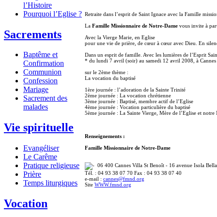
l’Histoire
Pourquoi l’Eglise ?
Retraite dans l’esprit de Saint Ignace avec la Famille mis
La
Famille Missionnaire de Notre-Dame
vous invite à par
Sacrements
Avec la Vierge Marie, en Eglise
pour une vie de prière, de cœur à cœur avec Dieu. En silenc
Baptême et
Dans un esprit de famille. Avec les lumières de l’Esprit Sai
* du lundi 7 avril (soir) au samedi 12 avril 2008, à Cannes
Confirmation
Communion
sur le 2ème thème :
La vocation du baptisé
Confession
Mariage
1ère journée : l’adoration de la Sainte Trinité
2ème journée : La vocation chrétienne
Sacrement des
3ème journée : Baptisé, membre actif de l’Eglise
malades
4ème journée : Vocation particulière du baptisé
5ème journée : La Sainte Vierge, Mère de l’Eglise et notre
Vie spirituelle
Renseignements :
Evangéliser
Famille Missionnaire de Notre-Dame
Le Carême
Pratique religieuse
06 400 Cannes Villa St Benoît - 16 avenue Isola Bella
Tél. : 04 93 38 07 70 Fax : 04 93 38 07 40
Prière
e-mail :
cannes@fmnd.org
Temps liturgiques
Site
WWW.fmnd.org
Vocation