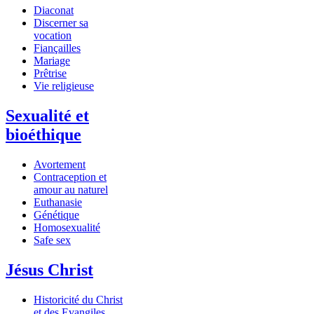
Diaconat
Discerner sa
vocation
Fiançailles
Mariage
Prêtrise
Vie religieuse
Sexualité et
bioéthique
Avortement
Contraception et
amour au naturel
Euthanasie
Génétique
Homosexualité
Safe sex
Jésus Christ
Historicité du Christ
et des Evangiles