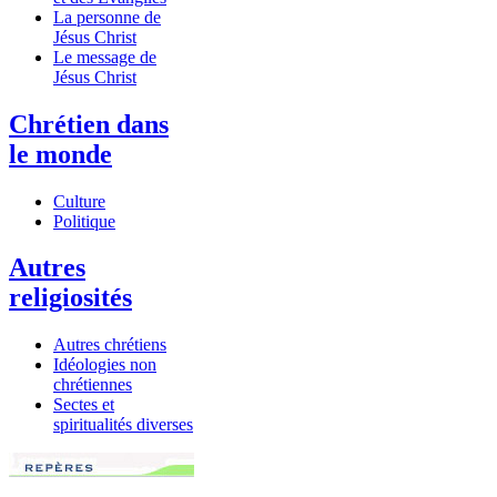
La personne de
Jésus Christ
Le message de
Jésus Christ
Chrétien dans
le monde
Culture
Politique
Autres
religiosités
Autres chrétiens
Idéologies non
chrétiennes
Sectes et
spiritualités diverses