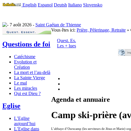
English
Espanol
Deutsh
Italiano
Slovensko
7 août 2026 -
Saint Gaétan de Thienne
Vous êtes ici:
Prière, Pèlerinage, Retraite
» 
Quest. Es.
Questions de foi
Les + lues
Catéchisme
Evolution et
Création
La mort et l’au-delà
La Sainte Vierge
Le mal
Les miracles
Qui est Dieu ?
Agenda et annuaire
Eglise
Camp ski-prière (a
L’Eglise
aujourd’hui
L’Eglise dans
L’abbaye d’Ourscamp (les serviteurs de Jésus et Marie) or