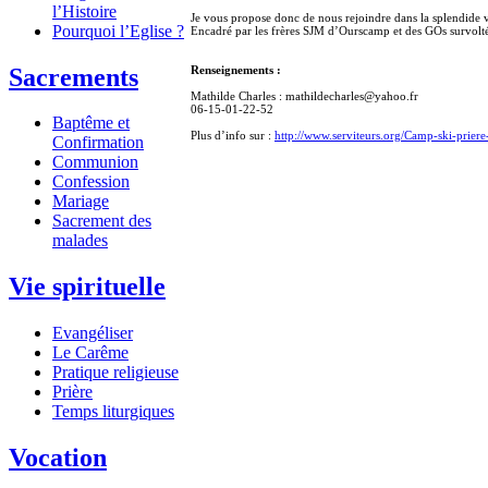
l’Histoire
Je vous propose donc de nous rejoindre dans la splendide val
Pourquoi l’Eglise ?
Encadré par les frères SJM d’Ourscamp et des GOs survoltés,
Sacrements
Renseignements :
Mathilde Charles : mathildecharles@yahoo.fr
06-15-01-22-52
Baptême et
Plus d’info sur :
http://www.serviteurs.org/Camp-ski-prier
Confirmation
Communion
Confession
Mariage
Sacrement des
malades
Vie spirituelle
Evangéliser
Le Carême
Pratique religieuse
Prière
Temps liturgiques
Vocation