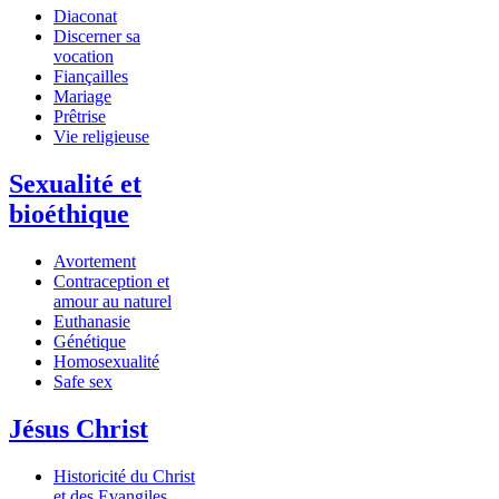
Diaconat
Discerner sa
vocation
Fiançailles
Mariage
Prêtrise
Vie religieuse
Sexualité et
bioéthique
Avortement
Contraception et
amour au naturel
Euthanasie
Génétique
Homosexualité
Safe sex
Jésus Christ
Historicité du Christ
et des Evangiles