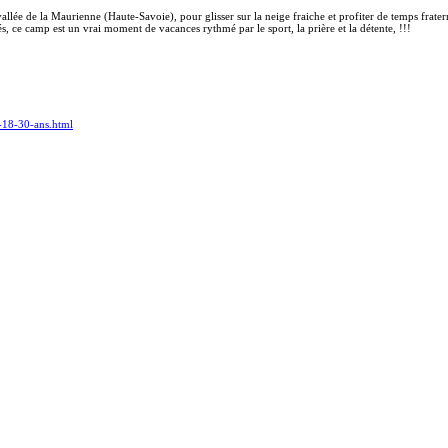
lée de la Maurienne (Haute-Savoie), pour glisser sur la neige fraiche et profiter de temps fratern
 ce camp est un vrai moment de vacances rythmé par le sport, la prière et la détente, !!!
e-18-30-ans.html