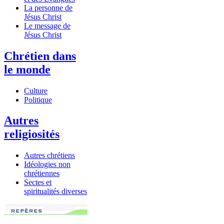
La personne de
Jésus Christ
Le message de
Jésus Christ
Chrétien dans
le monde
Culture
Politique
Autres
religiosités
Autres chrétiens
Idéologies non
chrétiennes
Sectes et
spiritualités diverses