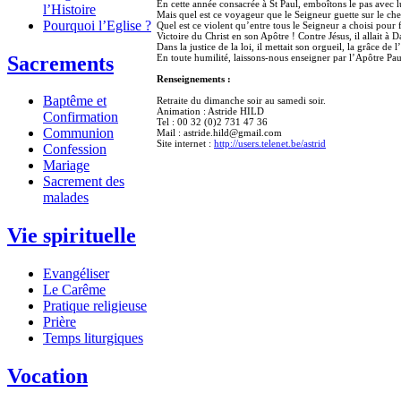
En cette année consacrée à St Paul, emboîtons le pas avec 
l’Histoire
Mais quel est ce voyageur que le Seigneur guette sur le chem
Pourquoi l’Eglise ?
Quel est ce violent qu’entre tous le Seigneur a choisi pour f
Victoire du Christ en son Apôtre ! Contre Jésus, il allait à 
Dans la justice de la loi, il mettait son orgueil, la grâce de l’
Sacrements
En toute humilité, laissons-nous enseigner par l’Apôtre Pa
Renseignements :
Baptême et
Retraite du dimanche soir au samedi soir.
Animation : Astride HILD
Confirmation
Tel : 00 32 (0)2 731 47 36
Communion
Mail : astride.hild@gmail.com
Site internet :
http://users.telenet.be/astrid
Confession
Mariage
Sacrement des
malades
Vie spirituelle
Evangéliser
Le Carême
Pratique religieuse
Prière
Temps liturgiques
Vocation