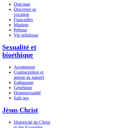
Diaconat
Discerner sa
vocation
Fiançailles
Mariage
Prêtrise
Vie religieuse
Sexualité et
bioéthique
Avortement
Contraception et
amour au naturel
Euthanasie
Génétique
Homosexualité
Safe sex
Jésus Christ
Historicité du Christ
et des Evangiles