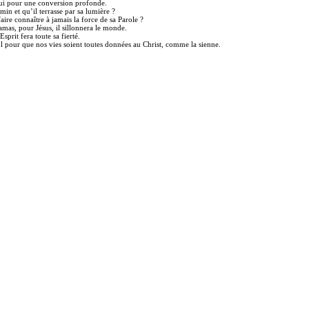
lui pour une conversion profonde.
in et qu’il terrasse par sa lumière ?
aire connaître à jamais la force de sa Parole ?
Damas, pour Jésus, il sillonnera le monde.
Esprit fera toute sa fierté.
ul pour que nos vies soient toutes données au Christ, comme la sienne.