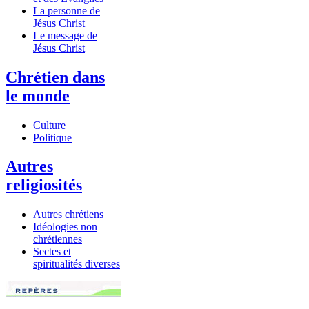
La personne de
Jésus Christ
Le message de
Jésus Christ
Chrétien dans
le monde
Culture
Politique
Autres
religiosités
Autres chrétiens
Idéologies non
chrétiennes
Sectes et
spiritualités diverses