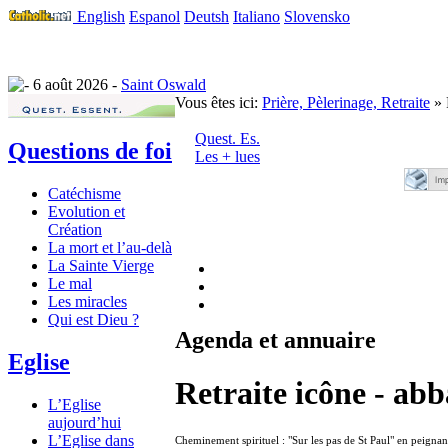
English
Espanol
Deutsh
Italiano
Slovensko
6 août 2026 -
Saint Oswald
Vous êtes ici:
Prière, Pèlerinage, Retraite
» 
Quest. Es.
Questions de foi
Les + lues
Catéchisme
Evolution et
Création
La mort et l’au-delà
La Sainte Vierge
Le mal
Les miracles
Qui est Dieu ?
Agenda et annuaire
Eglise
Retraite icône - ab
L’Eglise
aujourd’hui
L’Eglise dans
Cheminement spirituel : "Sur les pas de St Paul" en peignant