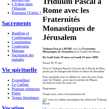
Triduum Pascal à
L’Eglise dans
Rome avec les
l’Histoire
Pourquoi l’Eglise ?
Fraternités
Sacrements
Monastiques de
Baptême et
Jérusalem
Confirmation
Communion
Confession
Triduum Pascal à ROME
avec les
Fraternités
Mariage
Monastiques de Jérusalem
de la Trinité des Monts
Sacrement des
Du Jeudi Saint 20 mars au Lundi 24 mars 2008
malades
Jeunes 18-35 ans
Vie spirituelle
Vivre le Triduum Pascal à l’écoute de la Parole de Dieu,
portés par les liturgies des Frères et Sœurs de Jérusalem
Pour ensemble prier et célébrer le cœur de notre foiau
Evangéliser
cœur de l’Eglise ; pour que le mystère de Pâques
devienne le cœur de notre vie ;
Le Carême
Programme :
Pratique religieuse
Prière
Chaque jour, nous vous proposons de
Temps liturgiques
vivre au rythme monastique des offices du Triduum
Pascal
Vocation
un temps d’enseignement pour découvrir le sens de