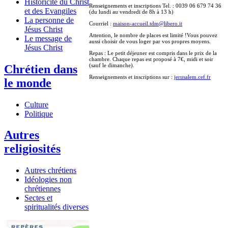
Historicité du Christ
Renseignements et inscriptions Tel. : 0039 06 679 74 36
et des Evangiles
(du lundi au vendredi de 8h à 13 h)
La personne de
Courriel :
maison-accueil.tdm@libero.it
Jésus Christ
Attention, le nombre de places est limité !Vous pouvez
Le message de
aussi choisir de vous loger par vos propres moyens.
Jésus Christ
Repas : Le petit déjeuner est compris dans le prix de la
chambre. Chaque repas est proposé à 7€, midi et soir
(sauf le dimanche).
Chrétien dans
Renseignements et inscriptions sur :
jerusalem.cef.fr
le monde
Culture
Politique
Autres
religiosités
Autres chrétiens
Idéologies non
chrétiennes
Sectes et
spiritualités diverses