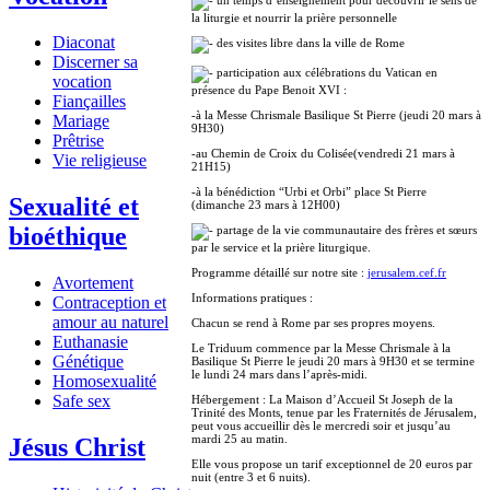
la liturgie et nourrir la prière personnelle
Diaconat
des visites libre dans la ville de Rome
Discerner sa
participation aux célébrations du Vatican en
vocation
présence du Pape Benoit XVI :
Fiançailles
-à la Messe Chrismale Basilique St Pierre (jeudi 20 mars à
Mariage
9H30)
Prêtrise
-au Chemin de Croix du Colisée(vendredi 21 mars à
Vie religieuse
21H15)
-à la bénédiction “Urbi et Orbi” place St Pierre
Sexualité et
(dimanche 23 mars à 12H00)
bioéthique
partage de la vie communautaire des frères et sœurs
par le service et la prière liturgique.
Programme détaillé sur notre site :
jerusalem.cef.fr
Avortement
Informations pratiques :
Contraception et
amour au naturel
Chacun se rend à Rome par ses propres moyens.
Euthanasie
Le Triduum commence par la Messe Chrismale à la
Génétique
Basilique St Pierre le jeudi 20 mars à 9H30 et se termine
le lundi 24 mars dans l’après-midi.
Homosexualité
Safe sex
Hébergement : La Maison d’Accueil St Joseph de la
Trinité des Monts, tenue par les Fraternités de Jérusalem,
peut vous accueillir dès le mercredi soir et jusqu’au
mardi 25 au matin.
Jésus Christ
Elle vous propose un tarif exceptionnel de 20 euros par
nuit (entre 3 et 6 nuits).