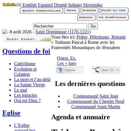
English
Espanol
Deutsh
Italiano
Slovensko
8 août 2026 -
Saint Dominique (1170-1221)
Vous êtes ici:
Prière, Pèlerinage, Retraite
» Triduum Pascal à Rome avec les
Fraternités Monastiques de Jérusalem
Questions de foi
Quest. Es.
Les + lues
Catéchisme
Evolution et
Création
La mort et l’au-delà
Les dernières questions
La Sainte Vierge
Le mal
Les miracles
Communauté Saint Jean
Qui est Dieu ?
Communauté du Chemin Neuf
Communauté Saint Martin
Eglise
Agenda et annuaire
L’Eglise
aujourd’hui