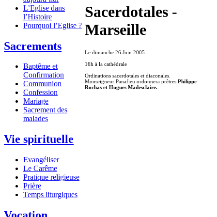
Sacerdotales -
L’Eglise dans
l’Histoire
Marseille
Pourquoi l’Eglise ?
Sacrements
Le dimanche 26 Juin 2005
16h à la cathédrale
Baptême et
Confirmation
Ordinations sacerdotales et diaconales.
Monseigneur Panafieu ordonnera prêtres
Philippe
Communion
Rochas et Hugues Madesclaire.
Confession
Mariage
Sacrement des
malades
Vie spirituelle
Evangéliser
Le Carême
Pratique religieuse
Prière
Temps liturgiques
Vocation