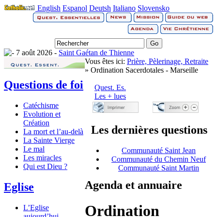
English
Espanol
Deutsh
Italiano
Slovensko
7 août 2026 -
Saint Gaétan de Thienne
Vous êtes ici:
Prière, Pèlerinage, Retraite
» Ordination Sacerdotales - Marseille
Questions de foi
Quest. Es.
Les + lues
Catéchisme
Evolution et
Création
Les dernières questions
La mort et l’au-delà
La Sainte Vierge
Le mal
Communauté Saint Jean
Les miracles
Communauté du Chemin Neuf
Qui est Dieu ?
Communauté Saint Martin
Agenda et annuaire
Eglise
Ordination
L’Eglise
aujourd’hui