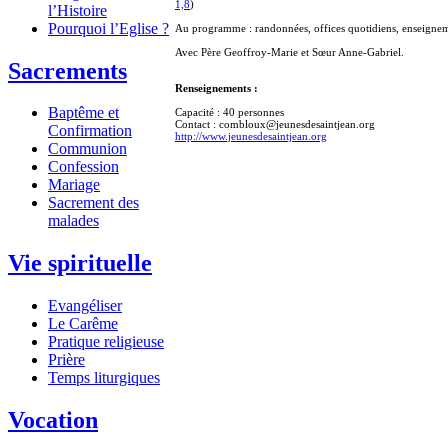
1,8
)
l’Histoire
Pourquoi l’Eglise ?
Au programme : randonnées, offices quotidiens, enseigneme
Avec Père Geoffroy-Marie et Sœur Anne-Gabriel.
Sacrements
Renseignements :
Baptême et
Capacité : 40 personnes
Contact : combloux@jeunesdesaintjean.org
Confirmation
http://www.jeunesdesaintjean.org
Communion
Confession
Mariage
Sacrement des
malades
Vie spirituelle
Evangéliser
Le Carême
Pratique religieuse
Prière
Temps liturgiques
Vocation