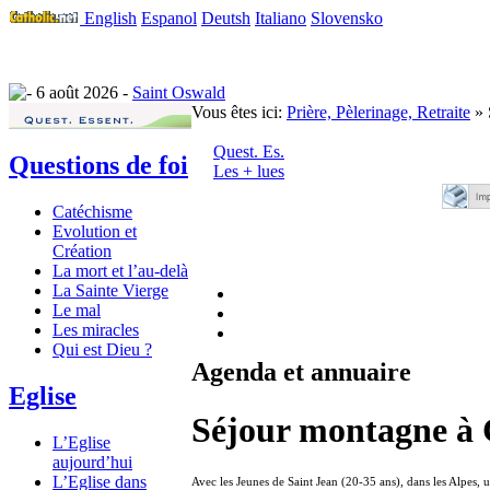
English
Espanol
Deutsh
Italiano
Slovensko
6 août 2026 -
Saint Oswald
Vous êtes ici:
Prière, Pèlerinage, Retraite
» 
Quest. Es.
Questions de foi
Les + lues
Catéchisme
Evolution et
Création
La mort et l’au-delà
La Sainte Vierge
Le mal
Les miracles
Qui est Dieu ?
Agenda et annuaire
Eglise
Séjour montagne à 
L’Eglise
aujourd’hui
L’Eglise dans
Avec les Jeunes de Saint Jean (20-35 ans), dans les Alpes, u