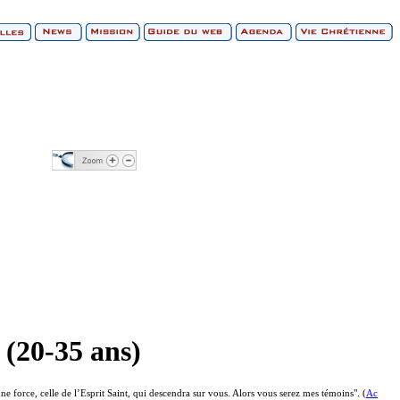
(20-35 ans)
une force, celle de l’Esprit Saint, qui descendra sur vous. Alors vous serez mes témoins". (
Ac