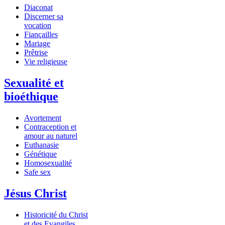
Diaconat
Discerner sa
vocation
Fiançailles
Mariage
Prêtrise
Vie religieuse
Sexualité et
bioéthique
Avortement
Contraception et
amour au naturel
Euthanasie
Génétique
Homosexualité
Safe sex
Jésus Christ
Historicité du Christ
et des Evangiles