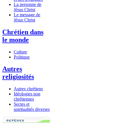
La personne de
Jésus Christ
Le message de
Jésus Christ
Chrétien dans
le monde
Culture
Politique
Autres
religiosités
Autres chrétiens
Idéologies non
chrétiennes
Sectes et
spiritualités diverses