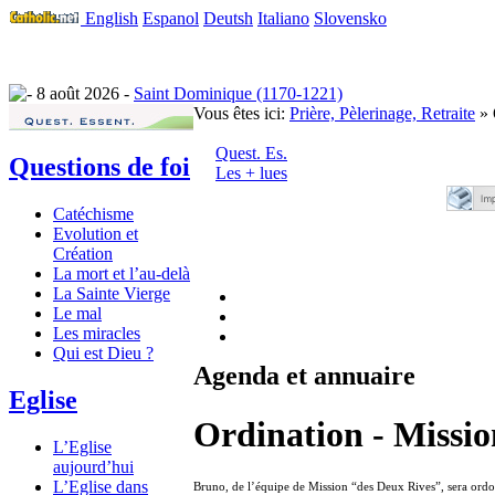
English
Espanol
Deutsh
Italiano
Slovensko
8 août 2026 -
Saint Dominique (1170-1221)
Vous êtes ici:
Prière, Pèlerinage, Retraite
» 
Quest. Es.
Questions de foi
Les + lues
Catéchisme
Evolution et
Création
La mort et l’au-delà
La Sainte Vierge
Le mal
Les miracles
Qui est Dieu ?
Agenda et annuaire
Eglise
Ordination - Missio
L’Eglise
aujourd’hui
L’Eglise dans
Bruno, de l’équipe de Mission “des Deux Rives”, sera ordon