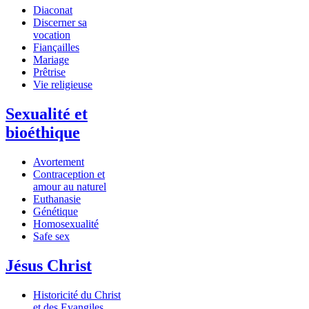
Diaconat
Discerner sa
vocation
Fiançailles
Mariage
Prêtrise
Vie religieuse
Sexualité et
bioéthique
Avortement
Contraception et
amour au naturel
Euthanasie
Génétique
Homosexualité
Safe sex
Jésus Christ
Historicité du Christ
et des Evangiles