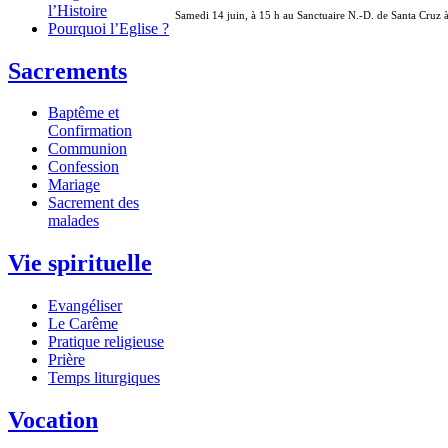
l’Histoire
Samedi 14 juin, à 15 h au Sanctuaire N.-D. de Santa Cruz 
Pourquoi l’Eglise ?
Sacrements
Baptême et
Confirmation
Communion
Confession
Mariage
Sacrement des
malades
Vie spirituelle
Evangéliser
Le Carême
Pratique religieuse
Prière
Temps liturgiques
Vocation