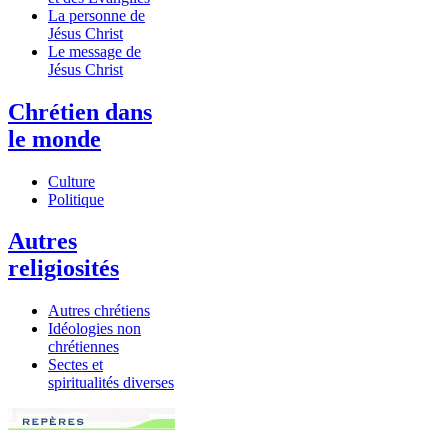
La personne de
Jésus Christ
Le message de
Jésus Christ
Chrétien dans
le monde
Culture
Politique
Autres
religiosités
Autres chrétiens
Idéologies non
chrétiennes
Sectes et
spiritualités diverses