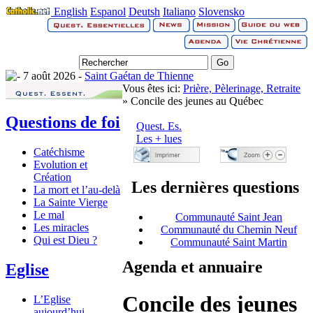
English
Espanol
Deutsh
Italiano
Slovensko
7 août 2026 -
Saint Gaétan de Thienne
Vous êtes ici:
Prière, Pèlerinage, Retraite
» Concile des jeunes au Québec
Questions de foi
Quest. Es.
Les + lues
Catéchisme
Evolution et
Création
Les dernières questions
La mort et l’au-delà
La Sainte Vierge
Le mal
Communauté Saint Jean
Les miracles
Communauté du Chemin Neuf
Qui est Dieu ?
Communauté Saint Martin
Agenda et annuaire
Eglise
Concile des jeunes
L’Eglise
aujourd’hui