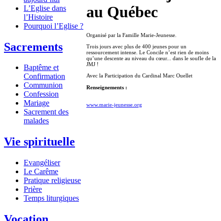
au Québec
L’Eglise dans
l’Histoire
Pourquoi l’Eglise ?
Organisé par la Famille Marie-Jeunesse.
Sacrements
Trois jours avec plus de 400 jeunes pour un
ressourcement intense. Le Concile n’est rien de moins
qu’une descente au niveau du cœur... dans le soufle de la
JMJ !
Baptême et
Confirmation
Avec la Participation du Cardinal Marc Ouellet
Communion
Renseignements :
Confession
Mariage
www.marie-jeunesse.org
Sacrement des
malades
Vie spirituelle
Evangéliser
Le Carême
Pratique religieuse
Prière
Temps liturgiques
Vocation