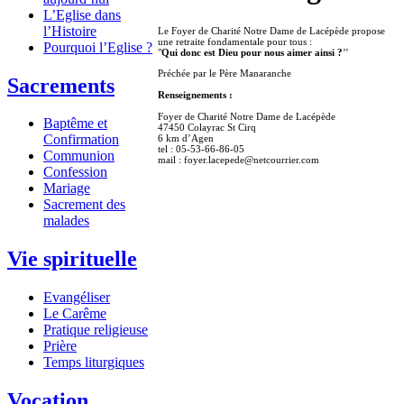
L’Eglise dans
l’Histoire
Le Foyer de Charité Notre Dame de Lacépède propose
une retraite fondamentale pour tous :
Pourquoi l’Eglise ?
"
Qui donc est Dieu pour nous aimer ainsi ?
’’
Préchée par le Père Manaranche
Sacrements
Renseignements :
Foyer de Charité Notre Dame de Lacépède
Baptême et
47450 Colayrac St Cirq
Confirmation
6 km d’Agen
tel : 05-53-66-86-05
Communion
mail : foyer.lacepede@netcourrier.com
Confession
Mariage
Sacrement des
malades
Vie spirituelle
Evangéliser
Le Carême
Pratique religieuse
Prière
Temps liturgiques
Vocation