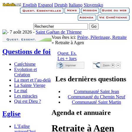
English
Espanol
Deutsh
Italiano
Slovensko
7 août 2026 -
Saint Gaétan de Thienne
Vous êtes ici:
Prière, Pèlerinage, Retraite
» Retraite à Agen
Questions de foi
Quest. Es.
Les + lues
Catéchisme
Evolution et
Création
Les dernières questions
La mort et l’au-delà
La Sainte Vierge
Le mal
Communauté Saint Jean
Les miracles
Communauté du Chemin Neuf
Qui est Dieu ?
Communauté Saint Martin
Agenda et annuaire
Eglise
Retraite à Agen
L’Eglise
aujourd’hui