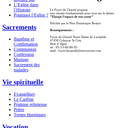
L’Eglise dans
l’Histoire
Le Foyer de Charité propose
une retraite fondamentale pour tous sur le thème :
Pourquoi l’Eglise ?
’’Elargis l’espace de ton coeur’’
Préchée par le Père Dominique Bostyn
Sacrements
Renseignements :
Foyer de Charité Notre Dame de Lacépède
Baptême et
47450 Colayrac St Criq
Confirmation
6km d’Agen
tel : 05-53-66-86-05
Communion
mail : foyer.lacepede@netcourrier.com
Confession
Mariage
Sacrement des
malades
Vie spirituelle
Evangéliser
Le Carême
Pratique religieuse
Prière
Temps liturgiques
Vocation