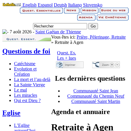
English
Espanol
Deutsh
Italiano
Slovensko
7 août 2026 -
Saint Gaétan de Thienne
Vous êtes ici:
Prière, Pèlerinage, Retraite
» Retraite à Agen
Questions de foi
Quest. Es.
Les + lues
Catéchisme
Evolution et
Création
Les dernières questions
La mort et l’au-delà
La Sainte Vierge
Le mal
Communauté Saint Jean
Les miracles
Communauté du Chemin Neuf
Qui est Dieu ?
Communauté Saint Martin
Agenda et annuaire
Eglise
Retraite à Agen
L’Eglise
aujourd’hui