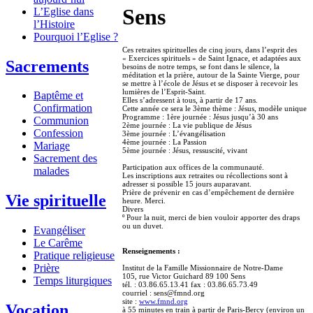
Sens
L’Eglise dans
l’Histoire
Pourquoi l’Eglise ?
Ces retraites spirituelles de cinq jours, dans l’esprit des
« Exercices spirituels » de Saint Ignace, et adaptées aux
Sacrements
besoins de notre temps, se font dans le silence, la
méditation et la prière, autour de la Sainte Vierge, pour
se mettre à l’école de Jésus et se disposer à recevoir les
lumières de l’Esprit-Saint.
Baptême et
Elles s’adressent à tous, à partir de 17 ans.
Confirmation
Cette année ce sera le 3ème thème : Jésus, modèle unique
Programme : 1ère journée : Jésus jusqu’à 30 ans
Communion
2ème journée : La vie publique de Jésus
Confession
3ème journée : L’évangélisation
4ème journée : La Passion
Mariage
5ème journée : Jésus, ressuscité, vivant
Sacrement des
Participation aux offices de la communauté.
malades
Les inscriptions aux retraites ou récollections sont à
adresser si possible 15 jours auparavant.
Prière de prévenir en cas d’empêchement de dernière
Vie spirituelle
heure. Merci.
Divers
º Pour la nuit, merci de bien vouloir apporter des draps
ou un duvet.
Evangéliser
Le Carême
Renseignements :
Pratique religieuse
Prière
Institut de la Famille Missionnaire de Notre-Dame
105, rue Victor Guichard 89 100 Sens
Temps liturgiques
tél. : 03.86.65.13.41 fax : 03.86.65.73.49
courriel : sens@fmnd.org
site :
www.fmnd.org
Vocation
à 55 minutes en train à partir de Paris-Bercy (environ un