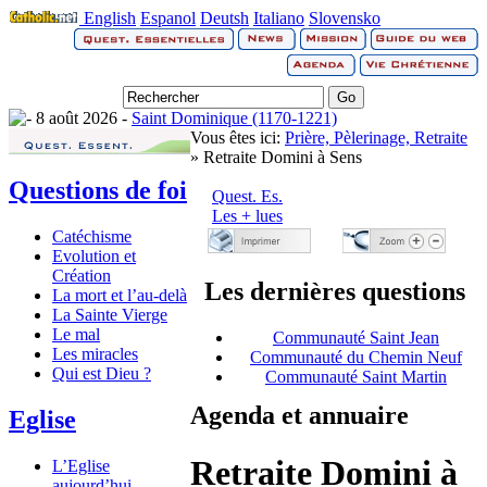
English
Espanol
Deutsh
Italiano
Slovensko
8 août 2026 -
Saint Dominique (1170-1221)
Vous êtes ici:
Prière, Pèlerinage, Retraite
» Retraite Domini à Sens
Questions de foi
Quest. Es.
Les + lues
Catéchisme
Evolution et
Création
Les dernières questions
La mort et l’au-delà
La Sainte Vierge
Le mal
Communauté Saint Jean
Les miracles
Communauté du Chemin Neuf
Qui est Dieu ?
Communauté Saint Martin
Agenda et annuaire
Eglise
Retraite Domini à
L’Eglise
aujourd’hui