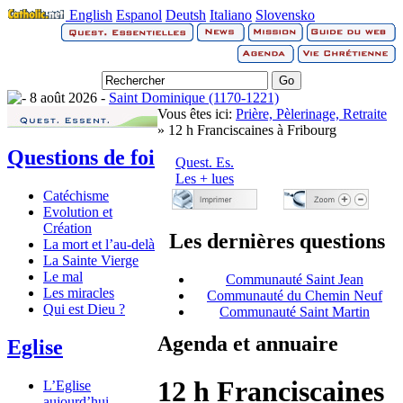
English
Espanol
Deutsh
Italiano
Slovensko
8 août 2026 -
Saint Dominique (1170-1221)
Vous êtes ici:
Prière, Pèlerinage, Retraite
» 12 h Franciscaines à Fribourg
Questions de foi
Quest. Es.
Les + lues
Catéchisme
Evolution et
Création
Les dernières questions
La mort et l’au-delà
La Sainte Vierge
Le mal
Communauté Saint Jean
Les miracles
Communauté du Chemin Neuf
Qui est Dieu ?
Communauté Saint Martin
Agenda et annuaire
Eglise
12 h Franciscaines
L’Eglise
aujourd’hui