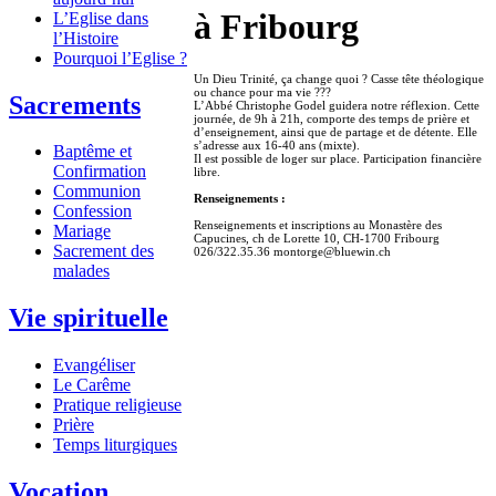
à Fribourg
L’Eglise dans
l’Histoire
Pourquoi l’Eglise ?
Un Dieu Trinité, ça change quoi ? Casse tête théologique
ou chance pour ma vie ???
Sacrements
L’Abbé Christophe Godel guidera notre réflexion. Cette
journée, de 9h à 21h, comporte des temps de prière et
d’enseignement, ainsi que de partage et de détente. Elle
s’adresse aux 16-40 ans (mixte).
Baptême et
Il est possible de loger sur place. Participation financière
Confirmation
libre.
Communion
Renseignements :
Confession
Renseignements et inscriptions au Monastère des
Mariage
Capucines, ch de Lorette 10, CH-1700 Fribourg
Sacrement des
026/322.35.36 montorge@bluewin.ch
malades
Vie spirituelle
Evangéliser
Le Carême
Pratique religieuse
Prière
Temps liturgiques
Vocation