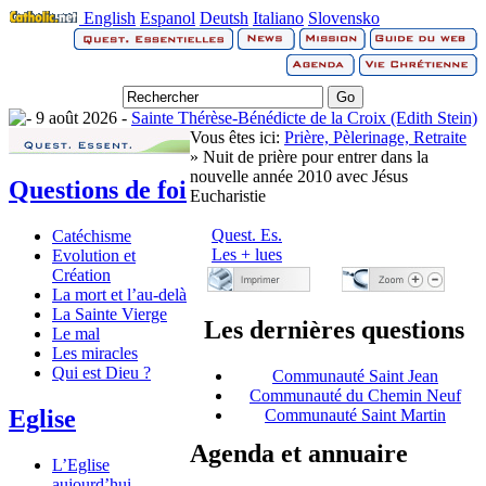
English
Espanol
Deutsh
Italiano
Slovensko
9 août 2026 -
Sainte Thérèse-Bénédicte de la Croix (Edith Stein)
Vous êtes ici:
Prière, Pèlerinage, Retraite
» Nuit de prière pour entrer dans la
nouvelle année 2010 avec Jésus
Questions de foi
Eucharistie
Quest. Es.
Catéchisme
Les + lues
Evolution et
Création
La mort et l’au-delà
La Sainte Vierge
Les dernières questions
Le mal
Les miracles
Qui est Dieu ?
Communauté Saint Jean
Communauté du Chemin Neuf
Eglise
Communauté Saint Martin
Agenda et annuaire
L’Eglise
aujourd’hui