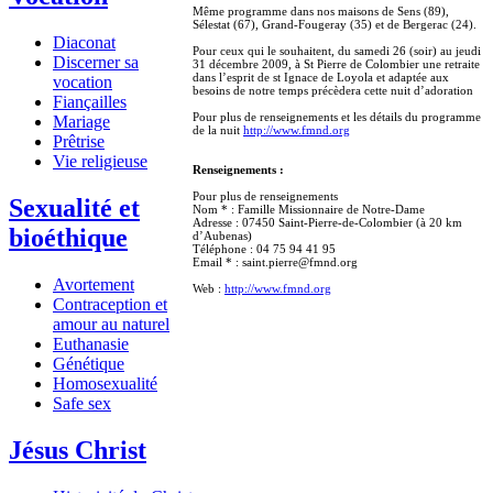
Même programme dans nos maisons de Sens (89),
Sélestat (67), Grand-Fougeray (35) et de Bergerac (24).
Diaconat
Pour ceux qui le souhaitent, du samedi 26 (soir) au jeudi
Discerner sa
31 décembre 2009, à St Pierre de Colombier une retraite
dans l’esprit de st Ignace de Loyola et adaptée aux
vocation
besoins de notre temps précèdera cette nuit d’adoration
Fiançailles
Pour plus de renseignements et les détails du programme
Mariage
de la nuit
http://www.fmnd.org
Prêtrise
Vie religieuse
Renseignements :
Pour plus de renseignements
Sexualité et
Nom * : Famille Missionnaire de Notre-Dame
Adresse : 07450 Saint-Pierre-de-Colombier (à 20 km
bioéthique
d’Aubenas)
Téléphone : 04 75 94 41 95
Email * : saint.pierre@fmnd.org
Avortement
Web :
http://www.fmnd.org
Contraception et
amour au naturel
Euthanasie
Génétique
Homosexualité
Safe sex
Jésus Christ