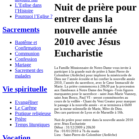
Nuit de prière pour
L’Eglise dans
l’Histoire
entrer dans la
Pourquoi l’Eglise ?
nouvelle année
Sacrements
2010 avec Jésus
Baptême et
Confirmation
Eucharistie
Communion
Confession
Mariage
La Famille Missionnaire de Notre-Dame vous invite à
Sacrement des
participer à la grande nuit de prière à Saint Pierre de
Colombier (Ardèche) pour implorer la miséricorde de
malades
Dieu sur l’année écoulée et lui confier la nouvelle année
2010, l’année du sacerdoce, avec le Cœur Immaculé de
Marie. La prière commencera à 20h30 par la procession
Vie spirituelle
aux flambeaux à Notre Dame des Neiges -Trois figures
marquantes pour le sacerdoce - saint Jean-Marie Vianney,
saint Jean Bosco, Paul VI - seront commémorées au
cours de la veillée - Chant du Veni Creator pour marquer
Evangéliser
le passage à la nouvelle année - et se terminera à 6h00
Le Carême
par la messe solennelle de Marie, Mère de Dieu.
Des cars partiront de Lyon et de Marseille à 16h.
Pratique religieuse
Prière
Nuit de prière pour entrer dans la nouvelle année 2010
avec Jésus Eucharistie
Temps liturgiques
Début : 31/12/2009 à 20h30
Fin : 01/01/2010 à 7h du matin
Lieu : Saint-Pierre-de-Colombier (Ardèche)
Vocation