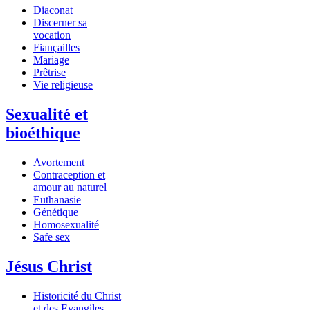
Diaconat
Discerner sa
vocation
Fiançailles
Mariage
Prêtrise
Vie religieuse
Sexualité et
bioéthique
Avortement
Contraception et
amour au naturel
Euthanasie
Génétique
Homosexualité
Safe sex
Jésus Christ
Historicité du Christ
et des Evangiles