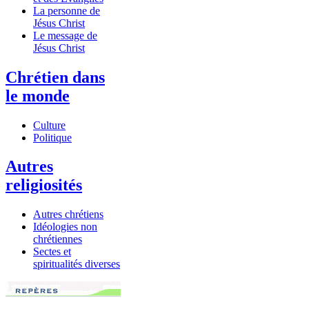
La personne de
Jésus Christ
Le message de
Jésus Christ
Chrétien dans
le monde
Culture
Politique
Autres
religiosités
Autres chrétiens
Idéologies non
chrétiennes
Sectes et
spiritualités diverses