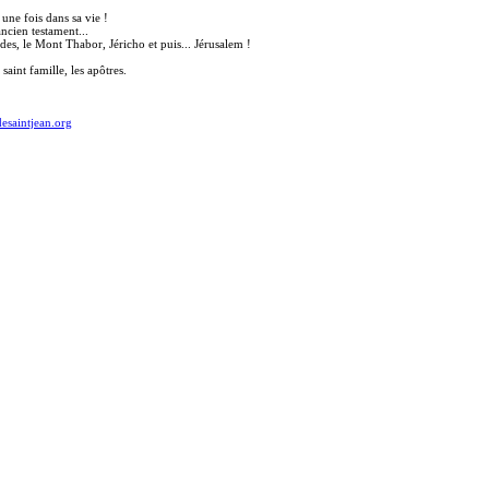
une fois dans sa vie !
ncien testament...
des, le Mont Thabor, Jéricho et puis... Jérusalem !
 saint famille, les apôtres.
esaintjean.org