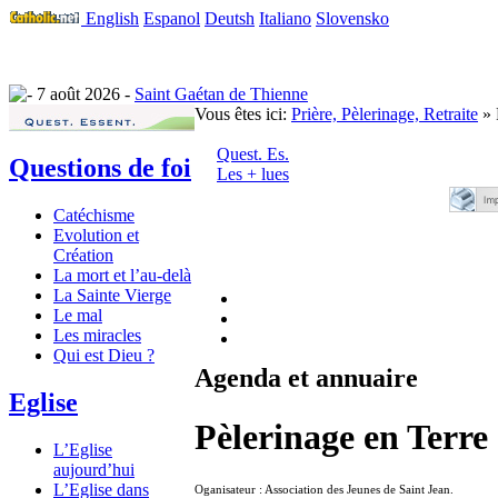
English
Espanol
Deutsh
Italiano
Slovensko
7 août 2026 -
Saint Gaétan de Thienne
Vous êtes ici:
Prière, Pèlerinage, Retraite
» 
Quest. Es.
Questions de foi
Les + lues
Catéchisme
Evolution et
Création
La mort et l’au-delà
La Sainte Vierge
Le mal
Les miracles
Qui est Dieu ?
Agenda et annuaire
Eglise
Pèlerinage en Terre
L’Eglise
aujourd’hui
L’Eglise dans
Oganisateur : Association des Jeunes de Saint Jean.