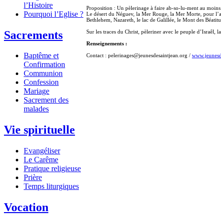
l’Histoire
Proposition : Un pèlerinage à faire ab-so-lu-ment au moins 
Pourquoi l’Eglise ?
Le désert du Néguev, la Mer Rouge, la Mer Morte, pour l’a
Bethlehem, Nazareth, le lac de Galillée, le Mont des Béatitu
Sacrements
Sur les traces du Christ, pèleriner avec le peuple d’Israêl, la
Renseignements :
Baptême et
Contact : pelerinages@jeunesdesaintjean.org /
www.jeunesd
Confirmation
Communion
Confession
Mariage
Sacrement des
malades
Vie spirituelle
Evangéliser
Le Carême
Pratique religieuse
Prière
Temps liturgiques
Vocation