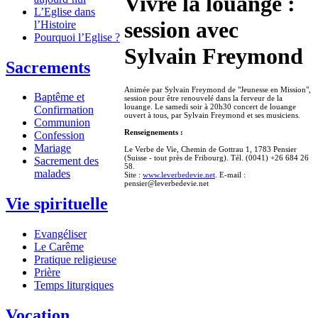
Vivre la louange :
L’Eglise dans
session avec
l’Histoire
Pourquoi l’Eglise ?
Sylvain Freymond
Sacrements
Animée par Sylvain Freymond de "Jeunesse en Mission",
Baptême et
session pour être renouvelé dans la ferveur de la
louange. Le samedi soir à 20h30 concert de louange
Confirmation
ouvert à tous, par Sylvain Freymond et ses musiciens.
Communion
Renseignements :
Confession
Mariage
Le Verbe de Vie, Chemin de Gottrau 1, 1783 Pensier
(Suisse - tout près de Fribourg). Tél. (0041) +26 684 26
Sacrement des
58.
malades
Site :
www.leverbedevie.net
. E-mail :
pensier@leverbedevie.net
Vie spirituelle
Evangéliser
Le Carême
Pratique religieuse
Prière
Temps liturgiques
Vocation