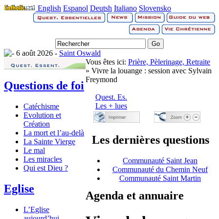
English
Espanol
Deutsh
Italiano
Slovensko
6 août 2026 -
Saint Oswald
Vous êtes ici:
Prière, Pèlerinage, Retraite
» Vivre la louange : session avec Sylvain
Freymond
Questions de foi
Quest. Es.
Les + lues
Catéchisme
Evolution et
Création
La mort et l’au-delà
Les dernières questions
La Sainte Vierge
Le mal
Les miracles
Communauté Saint Jean
Qui est Dieu ?
Communauté du Chemin Neuf
Communauté Saint Martin
Eglise
Agenda et annuaire
L’Eglise
aujourd’hui