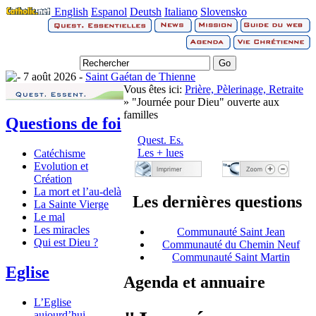
English
Espanol
Deutsh
Italiano
Slovensko
7 août 2026 -
Saint Gaétan de Thienne
Vous êtes ici:
Prière, Pèlerinage, Retraite
» "Journée pour Dieu" ouverte aux
familles
Questions de foi
Quest. Es.
Les + lues
Catéchisme
Evolution et
Création
La mort et l’au-delà
Les dernières questions
La Sainte Vierge
Le mal
Les miracles
Communauté Saint Jean
Qui est Dieu ?
Communauté du Chemin Neuf
Communauté Saint Martin
Eglise
Agenda et annuaire
L’Eglise
aujourd’hui