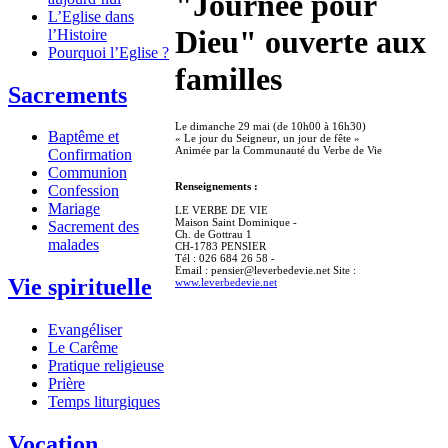
"Journée pour
L’Eglise dans
Dieu" ouverte aux
l’Histoire
Pourquoi l’Eglise ?
familles
Sacrements
Le dimanche 29 mai (de 10h00 à 16h30)
Baptême et
« Le jour du Seigneur, un jour de fête »
Animée par la Communauté du Verbe de Vie
Confirmation
Communion
Renseignements :
Confession
Mariage
LE VERBE DE VIE
Maison Saint Dominique -
Sacrement des
Ch. de Gottrau 1
malades
CH-1783 PENSIER
Tél : 026 684 26 58 -
Email : pensier@leverbedevie.net Site :
Vie spirituelle
www.leverbedevie.net
Evangéliser
Le Carême
Pratique religieuse
Prière
Temps liturgiques
Vocation