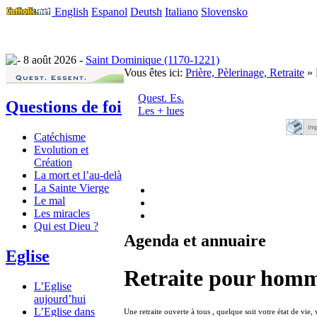
English
Espanol
Deutsh
Italiano
Slovensko
8 août 2026 -
Saint Dominique (1170-1221)
Vous êtes ici:
Prière, Pèlerinage, Retraite
» 
Quest. Es.
Questions de foi
Les + lues
Catéchisme
Evolution et
Création
La mort et l’au-delà
La Sainte Vierge
Le mal
Les miracles
Qui est Dieu ?
Agenda et annuaire
Eglise
Retraite pour homm
L’Eglise
aujourd’hui
L’Eglise dans
Une retraite ouverte à tous , quelque soit votre état de vie, 