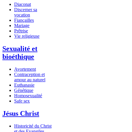
Diaconat
Discerner sa
vocation
Fiançailles
Mariage
Prêtrise
Vie religieuse
Sexualité et
bioéthique
Avortement
Contraception et
amour au naturel
Euthanasie
Génétique
Homosexualité
Safe sex
Jésus Christ
Historicité du Christ
et des Evangiles