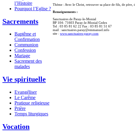
l’Histoire
Thème : Avec le Christ, retrouver sa place de fils, de père, 
Pourquoi l’Eglise ?
Renseignements :
Sanctuaires de Paray-le-Monial
Sacrements
BP 104- 71603 Paray-le-Monial Cedex
Tel : 03 85 81 62 22 Fax : 03 85 81 51 67
mail : sanctuaires.paray@emmanuel.info
Baptême et
site :
www.sanctuaires-paray.com
Confirmation
Communion
Confession
Mariage
Sacrement des
malades
Vie spirituelle
Evangéliser
Le Carême
Pratique religieuse
Prière
Temps liturgiques
Vocation