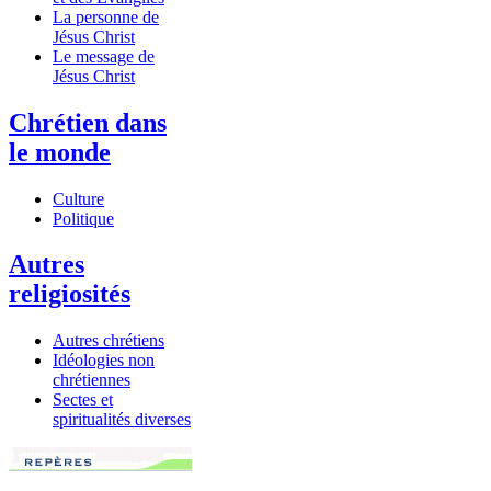
La personne de
Jésus Christ
Le message de
Jésus Christ
Chrétien dans
le monde
Culture
Politique
Autres
religiosités
Autres chrétiens
Idéologies non
chrétiennes
Sectes et
spiritualités diverses