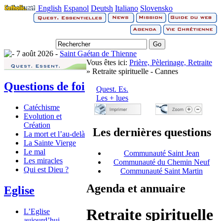
English
Espanol
Deutsh
Italiano
Slovensko
7 août 2026 -
Saint Gaétan de Thienne
Vous êtes ici:
Prière, Pèlerinage, Retraite
» Retraite spirituelle - Cannes
Questions de foi
Quest. Es.
Les + lues
Catéchisme
Evolution et
Création
Les dernières questions
La mort et l’au-delà
La Sainte Vierge
Le mal
Communauté Saint Jean
Les miracles
Communauté du Chemin Neuf
Qui est Dieu ?
Communauté Saint Martin
Agenda et annuaire
Eglise
Retraite spirituelle
L’Eglise
aujourd’hui