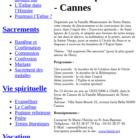
- Cannes
L’Eglise dans
l’Histoire
Pourquoi l’Eglise ?
Organisée par la Famille Missionnaire de Notre-Dame,
cette retraite de discernement et de conversion de cinq
Sacrements
jours, dans l’esprit des « Exercices spirituels » de Saint
Ignace de Loyola, et adaptée aux besoins de notre temps,
se fait dans le silence, la méditation et la prière, autour de
la Sainte Vierge, pour se mettre à l’école de Jésus et se
Baptême et
disposer à recevoir les lumières de l’Esprit-Saint.
Confirmation
Thème : "Ad majorem Dei amorem" (pour le plus grand
Communion
amour de Dieu).
Confession
Programme :
Mariage
1ère journée : le mystère de la Création dans le Christ
Sacrement des
2ème journée : le mystère de la Rédemption
malades
3ème journée : la vie dans l’esprit
4ème journée : l’Eglise et sa mission
5ème journée : le combat spirituel
Vie spirituelle
Du 13 février au soir au 18/02/2006 à 15h00, dans le
foyer de Cannes de la Famille Missionnaire de Notre-
Dame.
Evangéliser
Adresse : Villa Saint-Benoît 16, avenue Isola Bella 06400
Cannes
Le Carême
Pratique religieuse
Renseignements :
Prière
Contacter Sr Marie-Thérèse ou Fr Jean-Baptiste.
Temps liturgiques
Téléphone : 04 93 38 07 70 Fax : 04 93 38 07 40
E-Mail : cannes@fmnd.org
Inscription possible sur le site :
www.fmnd.org
Vocation