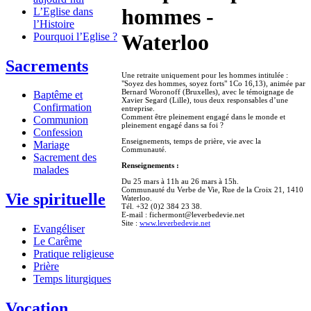
hommes -
L’Eglise dans
l’Histoire
Waterloo
Pourquoi l’Eglise ?
Sacrements
Une retraite uniquement pour les hommes intitulée :
"Soyez des hommes, soyez forts" 1Co 16,13), animée par
Bernard Woronoff (Bruxelles), avec le témoignage de
Baptême et
Xavier Segard (Lille), tous deux responsables d’une
Confirmation
entreprise.
Comment être pleinement engagé dans le monde et
Communion
pleinement engagé dans sa foi ?
Confession
Enseignements, temps de prière, vie avec la
Mariage
Communauté.
Sacrement des
Renseignements :
malades
Du 25 mars à 11h au 26 mars à 15h.
Communauté du Verbe de Vie, Rue de la Croix 21, 1410
Vie spirituelle
Waterloo.
Tél. +32 (0)2 384 23 38.
E-mail : fichermont@leverbedevie.net
Site :
www.leverbedevie.net
Evangéliser
Le Carême
Pratique religieuse
Prière
Temps liturgiques
Vocation