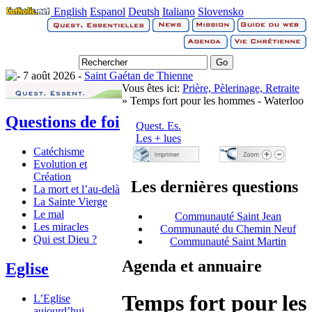
English
Espanol
Deutsh
Italiano
Slovensko
7 août 2026 -
Saint Gaétan de Thienne
Vous êtes ici:
Prière, Pèlerinage, Retraite
» Temps fort pour les hommes - Waterloo
Questions de foi
Quest. Es.
Les + lues
Catéchisme
Evolution et
Création
Les dernières questions
La mort et l’au-delà
La Sainte Vierge
Le mal
Communauté Saint Jean
Les miracles
Communauté du Chemin Neuf
Qui est Dieu ?
Communauté Saint Martin
Agenda et annuaire
Eglise
Temps fort pour les
L’Eglise
aujourd’hui