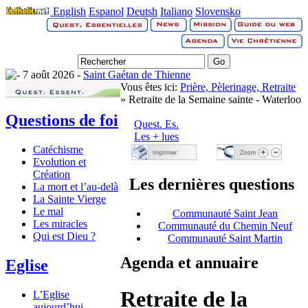
English
Espanol
Deutsh
Italiano
Slovensko
7 août 2026 -
Saint Gaétan de Thienne
Vous êtes ici:
Prière, Pèlerinage, Retraite
» Retraite de la Semaine sainte - Waterloo
Questions de foi
Quest. Es.
Les + lues
Catéchisme
Evolution et
Création
Les dernières questions
La mort et l’au-delà
La Sainte Vierge
Le mal
Communauté Saint Jean
Les miracles
Communauté du Chemin Neuf
Qui est Dieu ?
Communauté Saint Martin
Agenda et annuaire
Eglise
Retraite de la
L’Eglise
aujourd’hui