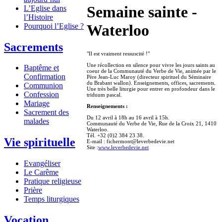
Semaine sainte -
L’Eglise dans
l’Histoire
Waterloo
Pourquoi l’Eglise ?
Sacrements
"Il est vraiment ressuscité !"
Une récollection en silence pour vivre les jours saints au
Baptême et
coeur de la Communauté du Verbe de Vie, animée par le
Confirmation
Père Jean-Luc Maroy (directeur spirituel du Séminaire
du Brabant wallon). Enseignements, offices, sacrements.
Communion
Une très belle liturgie pour entrer en profondeur dans le
Confession
triduum pascal.
Mariage
Renseignements :
Sacrement des
Du 12 avril à 18h au 16 avril à 15h.
malades
Communauté du Verbe de Vie, Rue de la Croix 21, 1410
Waterloo.
Tél. +32 (0)2 384 23 38.
Vie spirituelle
E-mail : fichermont@leverbedevie.net
Site :
www.leverbedevie.net
Evangéliser
Le Carême
Pratique religieuse
Prière
Temps liturgiques
Vocation