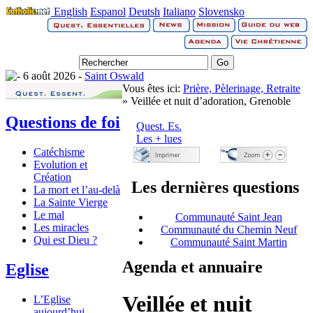
English
Espanol
Deutsh
Italiano
Slovensko
6 août 2026 -
Saint Oswald
Vous êtes ici:
Prière, Pèlerinage, Retraite
» Veillée et nuit d’adoration, Grenoble
Questions de foi
Quest. Es.
Les + lues
Catéchisme
Evolution et
Création
Les dernières questions
La mort et l’au-delà
La Sainte Vierge
Le mal
Communauté Saint Jean
Les miracles
Communauté du Chemin Neuf
Qui est Dieu ?
Communauté Saint Martin
Agenda et annuaire
Eglise
Veillée et nuit
L’Eglise
aujourd’hui