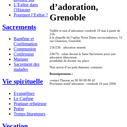
d’adoration,
L’Eglise dans
l’Histoire
Grenoble
Pourquoi l’Eglise ?
Sacrements
Veillée et nuit d’adoration vendredi 19 mai à partir de
21h
à la chapelle de l’eglise Notre Dame reconcialiatrice, 12
Baptême et
rue Chanrion, Grenoble.
Confirmation
21h/23h : adoration animée.
Communion
Confession
23h/7h : relais devant le Saint Sacrement pour une
adoration silencieuse.
Mariage
possibilité de dormir sur place.
Sacrement des
Nuit suivie d’un petit dejeuner commun.
malades
Renseignements :
Vie spirituelle
contact:Therese au 06 60 08 86 42
Prochaine nuitd’adoration : vendredi 16 juin 2006.
Evangéliser
Le Carême
Pratique religieuse
Prière
Temps liturgiques
Vocation