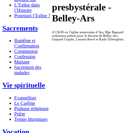
presbystérale -
L’Eglise dans
l’Histoire
Belley-Ars
Pourquoi l’Eglise ?
Sacrements
A 15h30 en l’église souterraine d’Ars, Mgr Bagnard
ordonnera prêtres pour le diocèse de Belley-Ars :
Gaspard Craplet, Laurent Revel et Karlo Tyberghien.
Baptême et
Confirmation
Communion
Confession
Mariage
Sacrement des
malades
Vie spirituelle
Evangéliser
Le Carême
Pratique religieuse
Prière
Temps liturgiques
Vocation