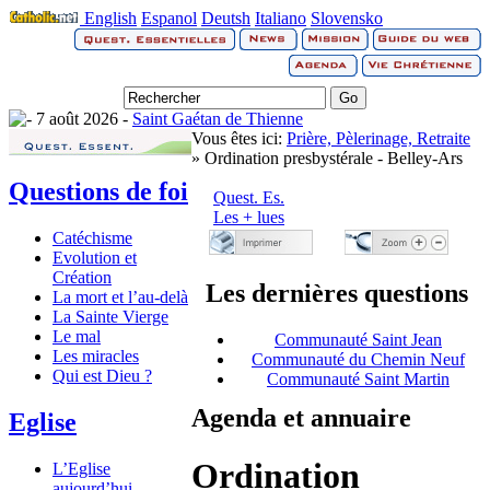
English
Espanol
Deutsh
Italiano
Slovensko
7 août 2026 -
Saint Gaétan de Thienne
Vous êtes ici:
Prière, Pèlerinage, Retraite
» Ordination presbystérale - Belley-Ars
Questions de foi
Quest. Es.
Les + lues
Catéchisme
Evolution et
Création
Les dernières questions
La mort et l’au-delà
La Sainte Vierge
Le mal
Communauté Saint Jean
Les miracles
Communauté du Chemin Neuf
Qui est Dieu ?
Communauté Saint Martin
Agenda et annuaire
Eglise
Ordination
L’Eglise
aujourd’hui