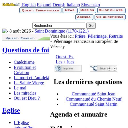
English
Espanol
Deutsh
Italiano
Slovensko
8 août 2026 -
Saint Dominique (1170-1221)
Vous êtes ici:
Prière, Pèlerinage, Retraite
» Pélerinage Franciscain Européen de
Vézelay
Questions de foi
Quest. Es.
Les + lues
Catéchisme
Evolution et
Création
La mort et l’au-delà
Les dernières questions
La Sainte Vierge
Le mal
Les miracles
Communauté Saint Jean
Qui est Dieu ?
Communauté du Chemin Neuf
Communauté Saint Martin
Eglise
Agenda et annuaire
L’Eglise
aujourd’hui