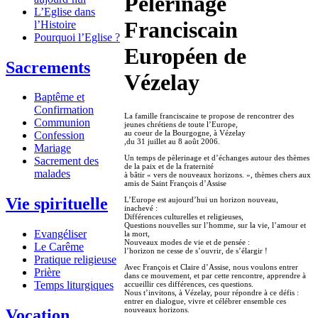
Pélerinage
L’Eglise dans
Franciscain
l’Histoire
Pourquoi l’Eglise ?
Européen de
Sacrements
Vézelay
Baptême et
Confirmation
La famille franciscaine te propose de rencontrer des
Communion
jeunes chrétiens de toute l’Europe,
au coeur de la Bourgogne, à Vézelay
Confession
,du 31 juillet au 8 août 2006.
Mariage
Un temps de pèlerinage et d’échanges autour des thèmes
Sacrement des
de la paix et de la fraternité
malades
à bâtir « vers de nouveaux horizons. », thèmes chers aux
amis de Saint François d’Assise
Vie spirituelle
L’Europe est aujourd’hui un horizon nouveau,
inachevé :
Différences culturelles et religieuses,
Questions nouvelles sur l’homme, sur la vie, l’amour et
Evangéliser
la mort,
Nouveaux modes de vie et de pensée :
Le Carême
l’horizon ne cesse de s’ouvrir, de s’élargir !
Pratique religieuse
Avec François et Claire d’Assise, nous voulons entrer
Prière
dans ce mouvement, et par cette rencontre, apprendre à
Temps liturgiques
accueillir ces différences, ces questions.
Nous t’invitons, à Vézelay, pour répondre à ce défis :
entrer en dialogue, vivre et célébrer ensemble ces
nouveaux horizons.
Vocation