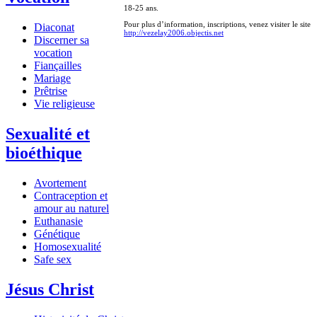
18-25 ans.
Pour plus d’information, inscriptions, venez visiter le site
Diaconat
http://vezelay2006.objectis.net
Discerner sa
vocation
Fiançailles
Mariage
Prêtrise
Vie religieuse
Sexualité et
bioéthique
Avortement
Contraception et
amour au naturel
Euthanasie
Génétique
Homosexualité
Safe sex
Jésus Christ