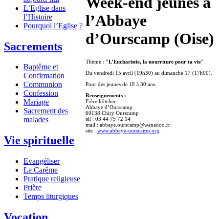
Week-end jeunes à
L’Eglise dans
l’Abbaye
l’Histoire
Pourquoi l’Eglise ?
d’Ourscamp (Oise)
Sacrements
Thème :
"L’Eucharistie, la nourriture pour ta vie"
Baptême et
Du vendredi 15 avril (19h30) au dimanche 17 (17h00).
Confirmation
Communion
Pour des jeunes de 18 à 30 ans.
Confession
Renseignements :
Mariage
Frère hôtelier
Abbaye d’Ourscamp
Sacrement des
60138 Chiry Ourscamp
malades
tél : 03 44 75 72 14
mail : abbaye.ourscamp@wanadoo.fr
site :
www.abbaye-ourscamp.org
Vie spirituelle
Evangéliser
Le Carême
Pratique religieuse
Prière
Temps liturgiques
Vocation