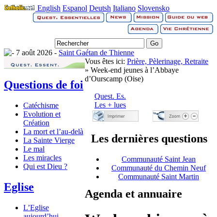
English
Espanol
Deutsh
Italiano
Slovensko
7 août 2026 -
Saint Gaétan de Thienne
Vous êtes ici:
Prière, Pèlerinage, Retraite
» Week-end jeunes à l’Abbaye
d’Ourscamp (Oise)
Questions de foi
Quest. Es.
Les + lues
Catéchisme
Evolution et
Création
La mort et l’au-delà
Les dernières questions
La Sainte Vierge
Le mal
Les miracles
Communauté Saint Jean
Qui est Dieu ?
Communauté du Chemin Neuf
Communauté Saint Martin
Eglise
Agenda et annuaire
L’Eglise
aujourd’hui